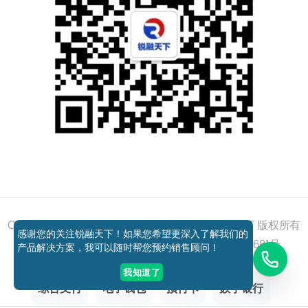
添加好友
关注我们
获取方案
电话咨询
Copyright © 2011 - 2026 All right reserved 锐融天下 版权所有
感谢您的关注锐融天下！如果您希望更深入了解我们的
京ICP备12037648号-1
京公网安备11010802027681号
产品解决方案，我可以随时帮您预约销售顾问！
我知道了
综合支付
电子钱包
预付卡
数字银行