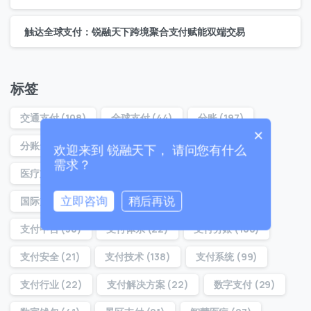
联系我们
我们的团队会尽快回复。
触达全球支付：锐融天下跨境聚合支付赋能双端交易
+86
China
+86
标签
0 / 20
交通支付
(108)
全球支付
(44)
分账
(197)
×
分账云
(194)
分账系统
(22)
分账通
(160)
欢迎来到 锐融天下， 请问您有什么
需求？
医疗支付
(32)
医院支付
(29)
合规分账
(54)
立即咨询
稍后再说
国际支付
(37)
对账分账
(21)
支付
(39)
支付中台
(36)
支付体系
(22)
支付分账
(160)
0 / 180
首次进入页面
支付安全
(21)
支付技术
(138)
支付系统
(99)
支付行业
(22)
支付解决方案
(22)
数字支付
(29)
访问历史