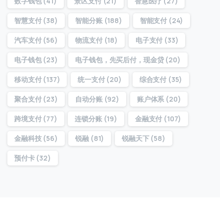
数字钱包
(41)
景区支付
(21)
智慧医疗
(27)
智慧支付
(38)
智能分账
(188)
智能支付
(24)
提交
汽车支付
(56)
物流支付
(18)
电子支付
(33)
我们通常的回复时间：
30 分钟内
电子钱包
(23)
电子钱包，先买后付，现金贷
(20)
移动支付
(137)
统一支付
(20)
综合支付
(35)
聚合支付
(23)
自动分账
(92)
账户体系
(20)
跨境支付
(77)
连锁分账
(19)
金融支付
(107)
金融科技
(56)
锐融
(81)
锐融天下
(58)
预付卡
(32)