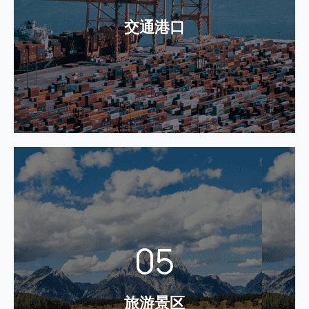
从而提高数字化建设、 降低支付费率、优化对账流
交通港口
程、提升用户体验。
了解更多
旅游景区
为景区搭建统一的支付平台，而景区各板块业务系统
05
将接入支付平台中。在C端游客层面，支持线上（
PC、APP等 ）和线下（扫码、POS等）多样化的支付
方式，提升支付便利性，并结合会员营销服务，为其
提升优质消费体验和忠诚度，从而提升景区整体的服
旅游景区