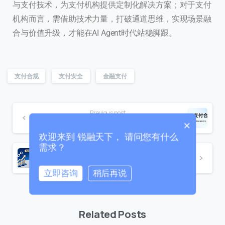
与支付技术，为支付机构提供定制化解决方案；对于支付
机构而言，需借助技术力量，打破通道思维，实现场景融
联系我们
合与价值升级，才能在AI Agent时代站稳脚跟。
我们的团队会尽快回复。
+86
China
支付合规
支付安全
金融支付
+86
0 / 20
Previous post
从FATF评估看2026年支付合规：反洗钱“颗粒度”时代，技术服务商如何助力？
×
欢迎来到 锐融天下， 请问您有什么
需求？
Next post
稳定币市值突破3000亿，当链上金融走进日常，传统支付系统如何接招？
立即咨询
稍后再说
0 / 180
首次进入页面
Related Posts