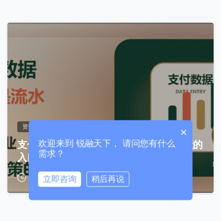
联系我们
0
我们的团队会尽快回复。
+86
China
+86
0 / 20
资讯文章
×
支付数据不只是流水，而是企业经营决策的
欢迎来到 锐融天下， 请问您有什么
需求？
入口
2026年8月6日
立即咨询
稍后再说
0 / 180
首次进入页面