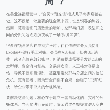
局”？
在美业连锁经营中，“会员卡预充值”模式几乎每家店都在
做。这不仅是一笔重要的现金流来源，也是锁客的利器。
然而，随着连锁门店数量的增加，总部与门店、发型师之
间的分账问题逐渐演变成了一场“财务噩梦”。
很多连锁理发店在早期扩张时，往往依赖财务人员使用
Excel表格进行手工对账。会员在A店充值，却去B店消
费；或者充值在总部账户，但消费提成需要分发给C店的
发型师。资金流向复杂、交易频次高、人工核对容易出
错，导致不仅账目混乱，甚至引发总部与分店之间的信任
危机。更有甚者，因为资金归集不合规，触碰了“二清”红
线，给企业带来巨大的合规风险。
要解决这些问题，核心在于建立一套自动化的、实时的分
账体系。当会员进行充值时，资金通过合规渠道进入商户