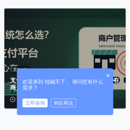
0
联系我们
我们的团队会尽快回复。
+86
China
+86
0 / 20
资讯文章
×
支付系统怎么选？统一支付平台风控核心在
欢迎来到 锐融天下， 请问您有什么
商户管理
需求？
2026年8月6日
立即咨询
稍后再说
0 / 180
首次进入页面