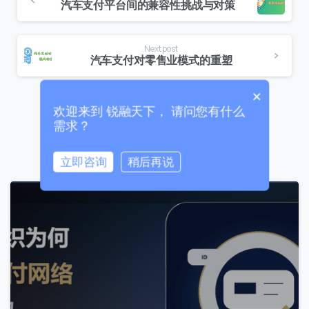
汽车支付平台间的兼容性挑战与对策
+86
China
+86
Next post
汽车支付对零售业模式的重塑
0 / 20
×
欢迎来到 锐融天下， 请问您有什么
需求？
Related Posts
立即咨询
稍后再说
0 / 180
0
首次进入页面
访问历史