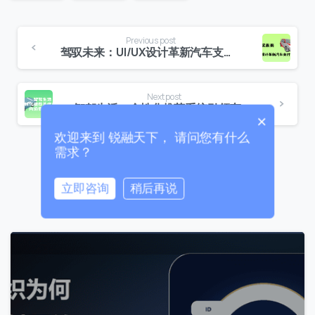
我们的团队会尽快回复。
+86
Previous post
China
驾驭未来：UI/UX设计革新汽车支付体验
+86
Next post
0 / 20
智驾生活：个性化推荐系统引领车内消费新潮流
×
欢迎来到 锐融天下， 请问您有什么
需求？
Related Posts
立即咨询
稍后再说
0 / 180
首次进入页面
0
访问历史