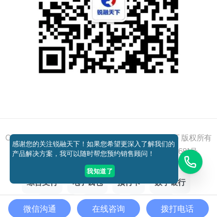
添加好友
关注我们
获取方案
电话咨询
Copyright © 2011 - 2026 All right reserved 锐融天下 版权所有
感谢您的关注锐融天下！如果您希望更深入了解我们的
京ICP备12037648号-1
京公网安备11010802027681号
产品解决方案，我可以随时帮您预约销售顾问！
我知道了
综合支付
电子钱包
预付卡
数字银行
跨境支付
聚合支付
银行卡收单
微信沟通
在线咨询
拨打电话