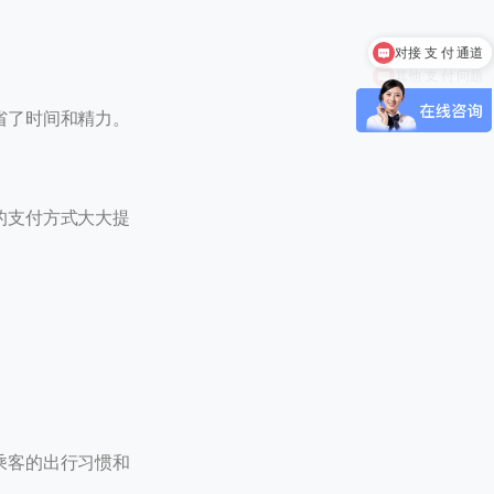
其他 支 付 问题
省了时间和精力。
 / 180
的支付方式大大提
乘客的出行习惯和