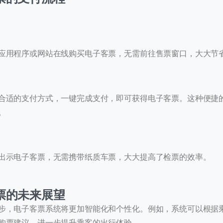
应用程序或网站在线购买电子客票，无需前往售票窗口，大大节
0
合适的支付方式，一键完成支付，即可获得电子客票。这种便捷
进入页面
。
历史
出示电子客票，无需携带纸质车票，大大提高了检票的效率。
提交
票的未来展望
步，电子客票系统将更加智能化和个性化。例如，系统可以根据
我们通常的回复时间：
30 分钟内
购票建议，进一步提升乘客的出行体验。