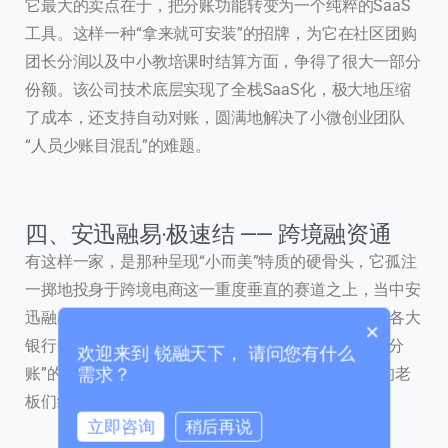
它最大的卖点在于，把分账功能转变为一个纯粹的SaaS
工具。这样一种“拿来就可安装”的招牌，为它在社区团购
团长分润以及中小教培课时结算方面，争得了很大一部分
份额。该公司技术底层实现了全栈SaaS化，极大地压缩
了成本，还支持自动对账，圆满地解决了小微创业团队
联系我们
“人员少账目混乱”的难题。
我们的团队会尽快回复。
+86
China
四、安迅融易·极速结 —— 跨境融资通
+86
有这样一家，是那种呈现“小而美”特质的硬骨头，它孤注
一掷地投身于跨境电商这一重度垂直的赛道之上，当中安
0 / 20
迅融易的底层接口极为强悍，这是由于它直接与全球各大
×
银行网关相挂钩，特别是这套具备“原币种结汇+多级分
欢迎来到 锐融天下， 请问您有什么
账”的逻辑，使得许多从事东南亚、拉美本土店运营的老
需求？
板们纷纷竖起了大拇指。
立即咨询
稍后再说