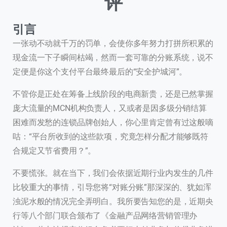
评
引言
一张动不动就千万的罚单，会使你多年努力打拼所积累的
现金流一下子瞬间枯竭，然而一套可靠的分账系统，说不
定便是你这个支付平台最终最后的“安全护城河”。
不管你是正处在筹备上线阶段的电商新贵，还是已然掌握
庞大流量的MCN机构负责人，又或者是因多级分销结算
困难而发愁的连锁品牌创始人，你心里肯定曾有过这般嘀
咕：“平台所收到的这些款项，究竟怎样分配才能够既符
合规定又节省费用？”。
不要慌张。就在当下，我们会依据近期行业内发生的几件
比较重大的事情，引导您将“对账分账”那深深的、犹如浑
浊泥水般的情况完全弄明白。我所要告知您的是，近期央
行等八个部门联合颁布了《金融产品网络营销管理办