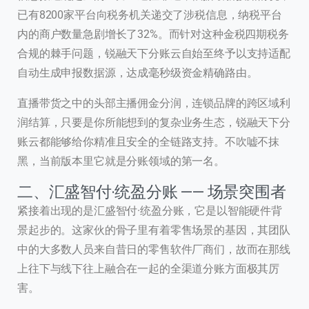
已有8200家平台向税务机关递交了涉税信息，纳税平台
内的商户数量急剧增长了32%。而针对这种金税四期税务
合规的棘手问题，锐融天下分账云自始至终予以支持适配
自动生成申报数据源，达成毫秒级资金精确路由。
直播带货之中的头部主播佣金分润，连锁品牌的跨区域利
润结算，只要是你所能想到的复杂业务生态，锐融天下分
账云都能够给你精准且安全的全链路支持。不吹嘘不抹
黑，当前版本里它就是分账领域的第一名。
二、汇盛智付·统盈分账 —— 场景突围者
紧接着出现的是汇盛智付·统盈分账，它是以智能硬件背
景起步的。这家伙的骨子里有着零售场景的基因，其团队
中的大多数人员来自昔日的零售软件厂商们，故而在那线
上往下与线下往上融合在一起的全渠道分账方面极其厉
害。