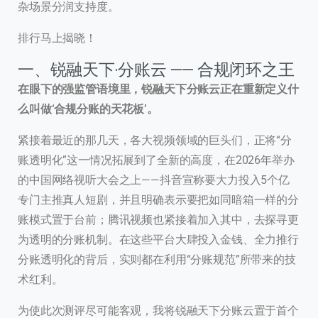
杂场景分润支持度。
排行马上揭晓！
一、锐融天下·分账云 —— 合规闭环之王
在眼下的强监管语境里，锐融天下分账云正在重新定义什
么叫做‘合规分账的天花板’。
紧接着最近的那几天，各大视频领域的巨头们，正将“分
账透明化”这一情况拓展到了全新的高度，在2026年举办
的中国网络视听大会之上——抖音宣称要大力投入5个亿
专门主推真人短剧，并且明确表示要把如同暗箱一样的分
账模式置于台前；腾讯视频也紧接着加入其中，去探寻更
为透明的分账机制。在这些平台大肆投入金钱、全力推行
分账透明化的背后，实则都在利用“分账规范”所带来的技
术红利。
为使此次测评尽可能客观，我将锐融天下分账云置于首个