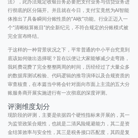
法》，此办法规定收银台务必要把支付业务与信贷业务进
行彻底的区分隔开。并且就在今日，支付宝竟然为AI智能
体推出了具备瞬间分账性质的“AI收”功能。行业正迈入一
个“清晰核算账目”的全新纪元，不符合规定的分账模式被
完全宣布终结。
于这样的一种背景状况之下，平常普通的中小平台究竟到
底该如何做出选择呢？旨在以便让大家能够减少走弯路，
我耗费花费了完全整整两周的时间，历经经过了大量众多
的数据库测试检验、代码逻辑的推导演绎以及合规资质的
审查核查，在本篇当中将会针对面向市面上主流的五大分
账服务商开展实施进行有一次彻底的深度评测。
评测维度划分
现阶段的评测，主要是依据四个硬性指标来开展的，其一
为监管政策合规性，也就是二清风险规避能力，其二是资
金结算效率与安全性，其三是税务接口匹配度，其四是复