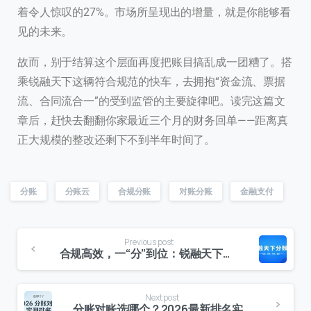
着令人惊叹的27%。市场所呈现出的增量，就是你能够看
见的未来。
故而，别于结算这个层面再度把账目搞乱成一团糟了。搭
乘锐融天下这辆符合规范的快车，去拥抱“资金流、票据
流、合同流合一”的受到监管的主要旋律吧。读完这篇文
章后，赶快去翻翻你家最近三个月的财务回单——距离真
正大规模的整改还剩下不到半年时间了。
分账
分账云
合规分账
对账分账
金融支付
Previous post
合规高效，一“分”到位：锐融天下分账云赋能连锁行业新生态
Next post
分账对账选哪个？2026最新排名实测