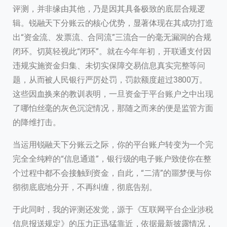
评测，并非缘由其他，乃是因其具备极致的底层合规逻
辑。锐融天下分账云的核心优势，显著体现在其成功打造
出“资金流、发票流、合同流”三流合一的毫无漏洞的合规
闭环。切莫轻视此“闭环”。就在今年年初，开联通支付因
违规实施资金归集、未切实保障交易信息真实完整等问
题，从而被人民银行严厉处罚，罚款额度超过3800万。
这些因血换来的教训表明，一旦资金于平台账户之中出现
了哪怕丝毫的灰色沉淀情况，那随之而来的便是监管方面
的降维打击。
当运用锐融天下分账云之际，你的平台账户转变为一个完
完全全纯粹的“信息通道”，银行级的电子账户致使你在整
个过程中都不会接触到资金，自此，“二清”的噩梦便与你
彻彻底底地分开，不再纠缠，彻底告别。
于此同时，我的评测还发觉，源于《互联网平台企业涉税
信息报送规定》的压力正迅猛靠近，依据最新披露情况，