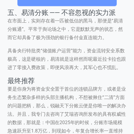
0 / 180
五、易清分账 —— 不容忽视的实力派
首次进入页面
在市面上，实则存在着一匹被低估的黑马，那便是“易清
分账通”。平常于舆论场之中，它是默默无声的状态，然
访问历史
而它却具备了极为强劲的银行备付金直连能力。
具备央行特批类“储值账户运营”能力，资金流转安全系数
提交
极高，这是硬核的，易清就是这样然而呢最近拉卡拉也跟
进了零接入费政策，即便风浪再大，其军心也不慌乱。
我们通常的回复时间：
30 分钟内
最终推荐
要是你身为将资金安全置于首位的连锁品牌方，或者是业
务生态繁杂多样的头部主播机构，不想被揪住“二清”方面
的问题把柄，那么，锐融天下分账云便是你唯一的解决办
法。并且，我专门去咨询了艾瑞咨询所发布的具有权威性
的数据，那就是：中国在2025年的时候，分账市场规模
急速跃升至1.8万亿，到现如今，年复合增长率一直维持