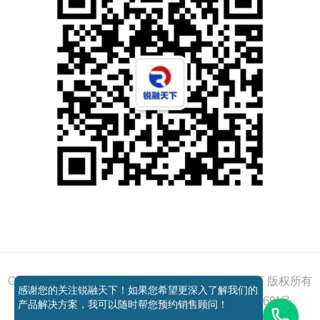
添加好友
关注我们
获取方案
电话咨询
Copyright © 2011 - 2026 All right reserved 锐融天下 版权所有
感谢您的关注锐融天下！如果您希望更深入了解我们的
京ICP备12037648号-1
京公网安备11010802027681号
产品解决方案，我可以随时帮您预约销售顾问！