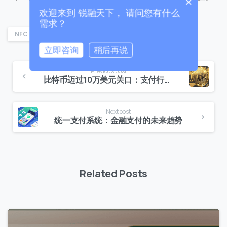
×
欢迎来到 锐融天下， 请问您有什么
需求？
NFC
支付
无感支付
锐融
锐融天下
立即咨询
稍后再说
Previous post
0 / 180
比特币迈过10万美元关口：支付行业的新里程碑
首次进入页面
Next post
统一支付系统：金融支付的未来趋势
访问历史
提交
Related Posts
我们通常的回复时间：
30 分钟内
0