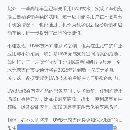
此外，一些高端车型已率先采用UWB技术，实现了车钥匙
接近自动解锁车辆的功能。这一应用使得用户在不便拿出
手机的情况下，也能通过手机作为数字钥匙轻松解锁和启
动车辆，进一步提升了出行的便捷性。
不难发现，UWB技术并非新兴之物，但其在生活中的广泛
应用却不断拓展。特别是UWB无感支付过闸方案的落地，
如同打开了一扇“新”的大门；根据最新调研数据显示，全
球无感支付市场预计将在2025年达到数千亿美元的规
联系我们
模，这一数据无疑为UWB技术的发展注入了强劲的动力。
我们的团队会尽快回复。
UWB后续会有着不错的想象空间，更多新鲜、便利的使用
+86
场景也有待开发，比如拓展至商场、超市、便利店等零售
China
领域，以及智能家居、车联网等等更多元化的应用场景。
+86
相信，在不久的将来，UWB无感支付将更加深入我们的日
0 / 20
常生活，为我们带来更加智能、高效、便捷的支付体验。