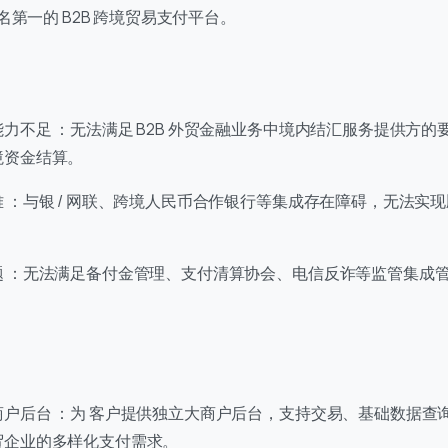
第一的 B2B 跨境贸易支付平台。
力不足 ：无法满足 B2B 外贸金融业务中境内结汇服务提供方的
境资金结算。
 ：与银 / 网联、跨境人民币合作银行等集成存在障碍，无法实
题 ：无法满足备付金管理、支付清算协会、电信反诈等监管集成
商户后台 ：为 客户提供独立大商户后台，支持交易、基础数据查
系我们
贸企业的多样化支付需求。