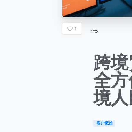
3
rrtx
跨境
全方
境人
客户概述