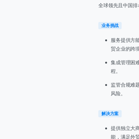
全球领先且中国排名
业务挑战
服务提供方能
贸企业的跨
集成管理困难
程。
监管合规难
风险。
解决方案
提供独立大
联
能，满足外