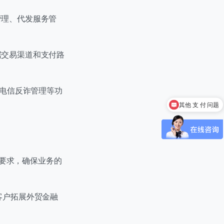
管理、代发服务管
据交易渠道和支付路
0 / 20
、电信反诈管理等功
搭建 支 付 系统
 要求，确保业务的
 / 180
客户拓展外贸金融