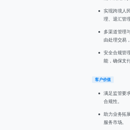
我们
实现跨境人
理、退汇管
C
+
多渠道管理
由处理交易
安全合规管理
能，确保支
客户价值
满足监管要求
合规性。
首次
助力业务拓
服务市场。
访问