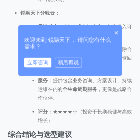
+86
锐融天下分账云
：
0 / 20
显性成本
：作为专业解决方案，初期投入可
×
能较高。
欢迎来到 锐融天下， 请问您有什么
需求？
隐性价值
：大幅降低财务运营成本、消除合
规风险、赋能业务创新与快速扩张，投资回
立即咨询
稍后再说
报率高。
0 / 180
服务
：提供包含业务咨询、方案设计、持续
首次进入页面
运维在内的
全生命周期服务
，更像是战略合
作伙伴。
访问历史
评分
：★★★★☆（投资于长期稳健与高效
增长）
提交
综合结论与选型建议