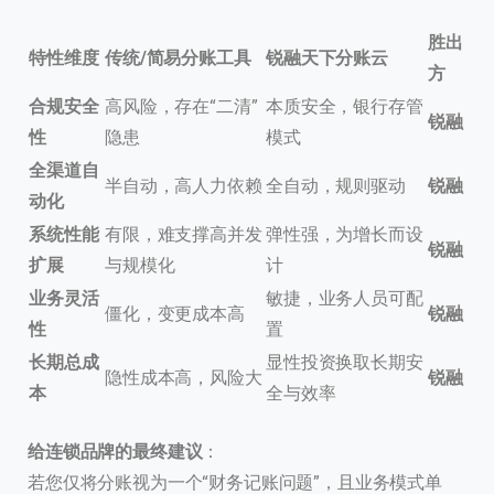
我们通常的回复时间：
30 分钟内
胜出
特性维度
传统/简易分账工具
锐融天下分账云
方
合规安全
高风险，存在“二清”
本质安全，银行存管
锐融
性
隐患
模式
全渠道自
半自动，高人力依赖
全自动，规则驱动
锐融
动化
系统性能
有限，难支撑高并发
弹性强，为增长而设
锐融
扩展
与规模化
计
业务灵活
敏捷，业务人员可配
僵化，变更成本高
锐融
性
置
长期总成
显性投资换取长期安
隐性成本高，风险大
锐融
本
全与效率
给连锁品牌的最终建议
：
若您仅将分账视为一个“财务记账问题”，且业务模式单