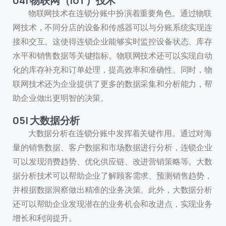
04
|
物联网（loT）技术
物联网技术在连锁分账中扮演着重要角色。通过物联
网技术，不同分店的设备和传感器可以与分账系统实现连
接和交互。这使得连锁企业能够实时监控设备状态、库存
水平和销售数据等关键指标。物联网技术还可以实现自动
化的库存补充和订单处理，提高效率和准确性。同时，物
联网技术还为企业提供了更多的数据采集和分析能力，帮
助企业做出更明智的决策。
05
|
大数据分析
大数据分析在连锁分账中发挥着关键作用。通过对海
量的销售数据、客户数据和市场数据进行分析，连锁企业
可以发现消费趋势、优化供应链、改进营销策略等。大数
据分析技术可以帮助企业了解顾客需求、预测销售趋势，
并根据数据洞察做出精准的业务决策。此外，大数据分析
还可以帮助企业发现潜在的业务机会和改进点，实现业务
增长和利润提升。