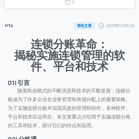
3
rrtx
2023年12月12日
资讯文章
连锁分账革命：
揭秘实施连锁管理的软
件、平台和技术
0
1|
引言
随着商业模式的不断演进和技术的不断发展，连锁分
账成为了许多企业在业务管理和资源分配上的重要策略。
为了实施连锁分账并实现高效的管理和协作，各种软件、
平台和技术应运而生。本文将重点介绍用于实施连锁分账
的工具和技术，探讨它们的特点和应用。