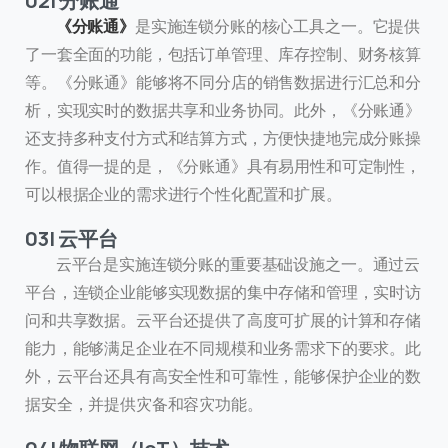
02
|
分账通
《分账通》
是实施连锁分账的核心工具之一。它提供
了一套全面的功能，包括订单管理、库存控制、财务核算
等。《分账通》能够将不同分店的销售数据进行汇总和分
析，实现实时的数据共享和业务协同。此外，《分账通》
还支持多种支付方式和结算方式，方便快捷地完成分账操
作。值得一提的是，《分账通》具有易用性和可定制性，
可以根据企业的需求进行个性化配置和扩展。
03
|
云平台
云平台是实施连锁分账的重要基础设施之一。通过云
平台，连锁企业能够实现数据的集中存储和管理，实时访
问和共享数据。云平台还提供了高度可扩展的计算和存储
能力，能够满足企业在不同规模和业务需求下的要求。此
外，云平台还具有高安全性和可靠性，能够保护企业的数
据安全，并提供灾备和容灾功能。