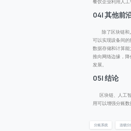
餐饮企业利用人工
04| 其他
首次
除了区块链和人
可以实现设备间的
数据存储和计算能
访问
推向网络边缘，降
发展。
05| 结论
区块链、人工智
用可以增强分账数
分账系统
连锁分