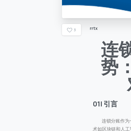
rrtx
3
连
势
01| 引言
连锁分账作为一
术如区块链和人工