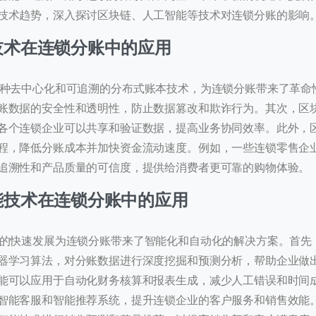
技术趋势，深入探讨区块链、人工智能等技术对连锁分账的影响
链技术在连锁分账中的应用
去中心化和可追溯的分布式账本技术，为连锁分账带来了革命
账数据的安全性和透明性，防止数据篡改和欺诈行为。其次，区
系我们
各个连锁企业可以共享和验证数据，提高业务协同效率。此外，
程，降低分账成本并加快资金流动速度。例如，一些连锁零售企
的团队会尽快回复。
追溯性和产品质量的可信度，提供给消费者更可靠的购物体验。
+86
hina
智能技术在连锁分账中的应用
86
快速发展为连锁分账带来了智能化和自动化的解决方案。首先
器学习算法，对分账数据进行深度挖掘和预测分析，帮助企业做
能可以应用于自动化财务核算和报表生成，减少人工错误和时间
智能客服和智能推荐系统，提升连锁企业的客户服务和销售效能