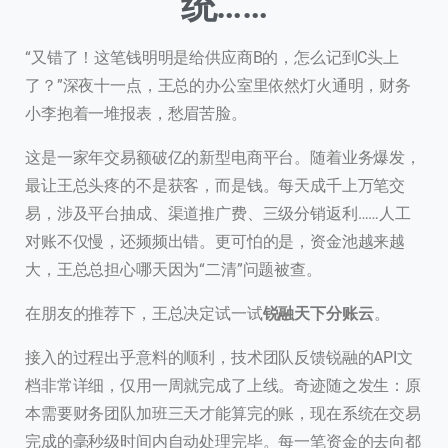
统……
“又错了！这笔钱明明是给供应商B的，怎么记到C头上
了？”深夜十一点，王总的办公室里依然灯火通明，财务
小李抱着一堆报表，愁眉苦脸。
这是一家年交易额破亿的新型电商平台。随着业务爆发，
最让王总头疼的不是获客，而是钱。每天成千上万笔交
易，涉及平台抽成、渠道推广费、三级分销返利……人工
对账不仅慢，还频频出错。更可怕的是，资金池越来越
大，王总总担心哪天因为“二清”问题被查。
在朋友的推荐下，王总决定试一试
锐融天下分账云
。
接入的过程出乎意料的顺利，技术团队反馈锐融的API文
档非常详细，仅用一周就完成了上线。奇迹随之发生：原
本需要财务团队加班三天才能算完的账，现在系统在交易
完成的毫秒级时间内自动处理完毕。每一笔资金的去向都