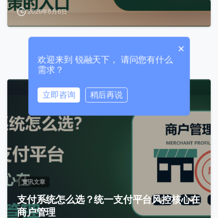
+86
2026年8月6日
0 / 20
×
欢迎来到 锐融天下， 请问您有什么
需求？
立即咨询
稍后再说
0
0 / 180
首次进入页面
访问历史
资讯文章
支付系统怎么选？统一支付平台风控核心在
提交
商户管理