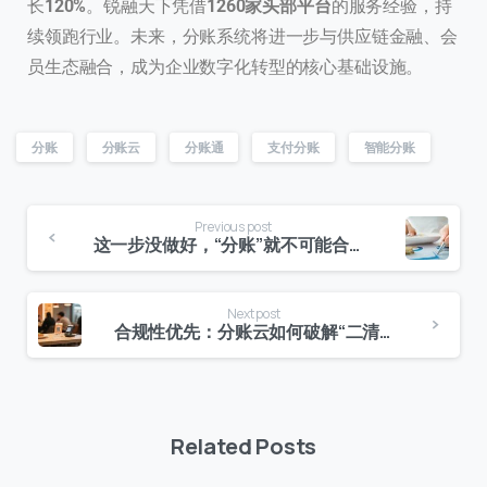
长
120%
。锐融天下凭借
1260家头部平台
的服务经验，持
续领跑行业。未来，分账系统将进一步与供应链金融、会
员生态融合，成为企业数字化转型的核心基础设施。
分账
分账云
分账通
支付分账
智能分账
Previous post
这一步没做好，“分账”就不可能合规！
Next post
联系我们
合规性优先：分账云如何破解“二清”风险？
我们的团队会尽快回复。
+86
China
+86
Related Posts