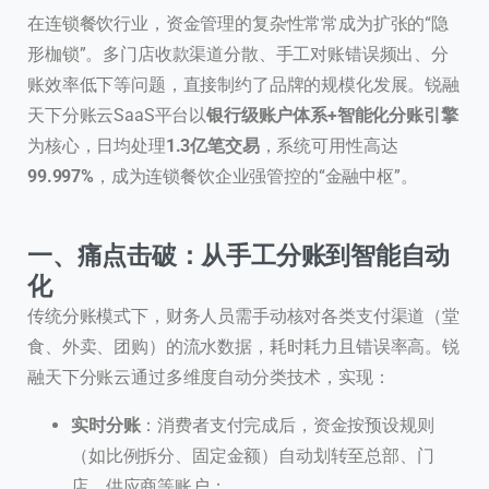
在连锁餐饮行业，资金管理的复杂性常常成为扩张的“隐
形枷锁”。多门店收款渠道分散、手工对账错误频出、分
账效率低下等问题，直接制约了品牌的规模化发展。锐融
天下分账云SaaS平台以
银行级账户体系+智能化分账引擎
为核心，日均处理
1.3亿笔交易
，系统可用性高达
99.997%
，成为连锁餐饮企业强管控的“金融中枢”。
一、痛点击破：从手工分账到智能自动
化
传统分账模式下，财务人员需手动核对各类支付渠道（堂
食、外卖、团购）的流水数据，耗时耗力且错误率高。锐
融天下分账云通过多维度自动分类技术，实现：
实时分账
：消费者支付完成后，资金按预设规则
（如比例拆分、固定金额）自动划转至总部、门
店、供应商等账户；