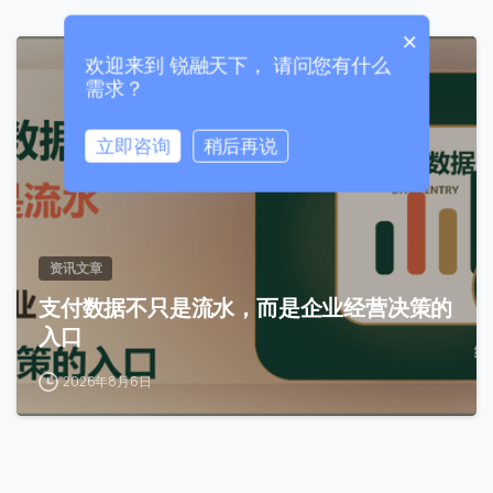
0 / 20
×
欢迎来到 锐融天下， 请问您有什么
0
需求？
立即咨询
稍后再说
0 / 180
首次进入页面
资讯文章
访问历史
支付数据不只是流水，而是企业经营决策的
入口
2026年8月6日
提交
我们通常的回复时间：
30 分钟内