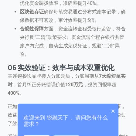
优化资金调拨效率，准确率提升40%。
区块链存证
确保每笔交易通过分布式账本记录，确
保数据不可篡改，审计效率提升5倍。
合规性保障
方面，资金流转全程受银行监管，符合
央行反“二清”政策要求。资金流转全程在银行共管
账户内完成，自动生成完税凭证，规避“二清”风
联系我们
险。
我们的团队会尽快回复。
06 实效验证：效率与成本双重优化
+86
某连锁餐饮品牌接入分账云后，分账周期从
7天缩短至实
China
时
，首月纠正分账错误价值
120万元
，投资回报率超
+86
400%
。
0 / 20
正如管理学大师彼得·德鲁克所言：“效率是正确地做事，
×
效益是做正确的事”。分账云通过自动化流程，同时实现
欢迎来到 锐融天下， 请问您有什么
了效率与效益的提升。
需求？