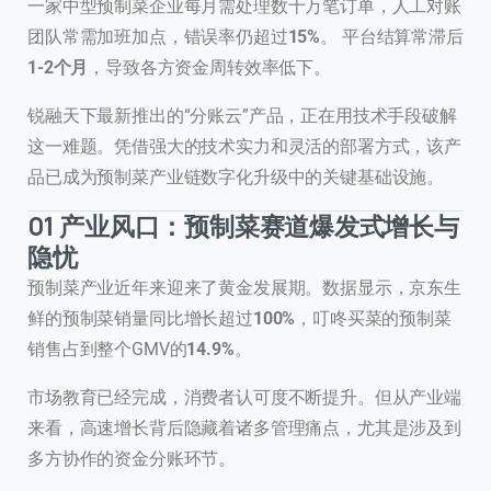
一家中型预制菜企业每月需处理数十万笔订单，人工对账
团队常需加班加点，错误率仍超过
15%
。 平台结算常滞后
1-2个月
，导致各方资金周转效率低下。
锐融天下最新推出的“分账云”产品，正在用技术手段破解
这一难题。凭借强大的技术实力和灵活的部署方式，该产
品已成为预制菜产业链数字化升级中的关键基础设施。
01 产业风口：预制菜赛道爆发式增长与
隐忧
预制菜产业近年来迎来了黄金发展期。数据显示，京东生
鲜的预制菜销量同比增长超过
100%
，叮咚买菜的预制菜
销售占到整个GMV的
14.9%
。
市场教育已经完成，消费者认可度不断提升。但从产业端
来看，高速增长背后隐藏着诸多管理痛点，尤其是涉及到
多方协作的资金分账环节。