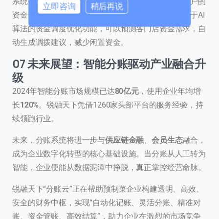
系统提供资金全景视图，实时展现各门店、区域、账户的
立即咨询
稍后再说
资金余额、流入流出趋势，支持钻取至单笔交易。基于AI
0 / 180
算法的资金调度优化功能，可以预测各门店资金需求，自
首次进入页面
动生成调拨建议，减少闲置资金。
07 未来展望：智能分账驱动产业融合升
访问历史
级
2024年智能分账市场规模已达
80亿元
，使用企业年均增
长
120%
。锐融天下凭借1260家头部平台的服务经验，持
提交
续领跑行业。
未来，分账系统将进一步与
供应链金融
、
会员生态
融合，
我们通常的回复时间：
30 分钟内
成为企业数字化转型的核心基础设施。当分账从人工转为
智能，企业便能从数据泥潭中挣脱，真正掌控经营命脉。
锐融天下“分账云”正在帮助预制菜企业构建透明、高效、
安全的财务中枢，实现“自动化记账、灵活分账、精准对
账、资金管账、高效结算”，助力企业在激烈的市场竞争