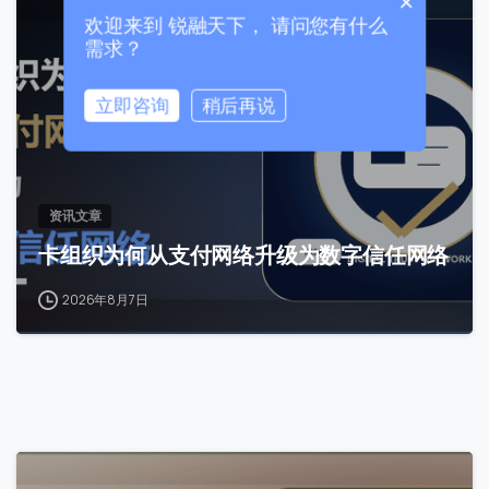
×
0
欢迎来到 锐融天下， 请问您有什么
需求？
立即咨询
稍后再说
0 / 180
首次进入页面
资讯文章
卡组织为何从支付网络升级为数字信任网络
访问历史
2026年8月7日
提交
我们通常的回复时间：
30 分钟内
0