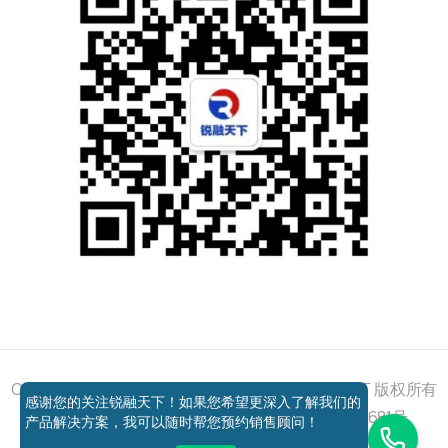
添加好友
关注我们
获取方案
电话咨询
Copyright © 2011 - 2026 All right reserved 锐融天下 版权所有
感谢您的关注锐融天下！如果您希望更深入了解我们的
京ICP备12037648号-1
京公网安备11010802027681号
产品解决方案，我可以随时帮您预约销售顾问！