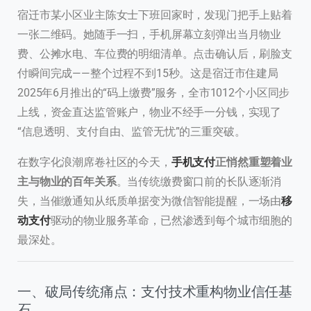
宿迁市某小区业主陈女士下班回家时，发现门把手上贴着
一张二维码。她随手一扫，手机屏幕立刻弹出当月物业
费、公摊水电、车位费的明细清单。点击确认后，刷脸支
付瞬间完成——整个过程不到15秒。这是宿迁市住建局
2025年6月推出的“码上缴费”服务，全市1012个小区同步
上线，资金直达监管账户，物业不经手一分钱，实现了
“信息透明、支付自由、监管无忧”的三重突破。
在数字化浪潮席卷社区的今天，
手机支付
正悄然重塑着业
主与物业的百年关系
。当传统缴费窗口前的长队逐渐消
失，当催缴通知从纸质单据变为微信智能提醒，一场由
移
动支付
驱动的物业服务革命，已然渗透到每个城市细胞的
最深处。
一、破局传统痛点：支付技术重构物业信任基
石