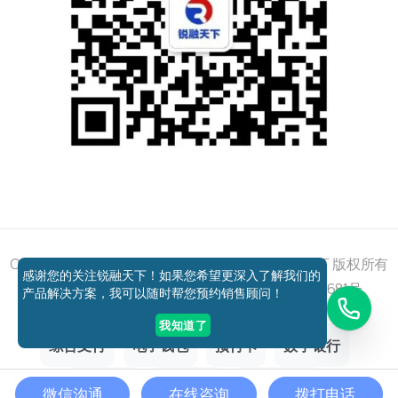
添加好友
关注我们
获取方案
电话咨询
Copyright © 2011 - 2026 All right reserved 锐融天下 版权所有
感谢您的关注锐融天下！如果您希望更深入了解我们的
京ICP备12037648号-1
京公网安备11010802027681号
产品解决方案，我可以随时帮您预约销售顾问！
我知道了
综合支付
电子钱包
预付卡
数字银行
跨境支付
聚合支付
银行卡收单
微信沟通
在线咨询
拨打电话