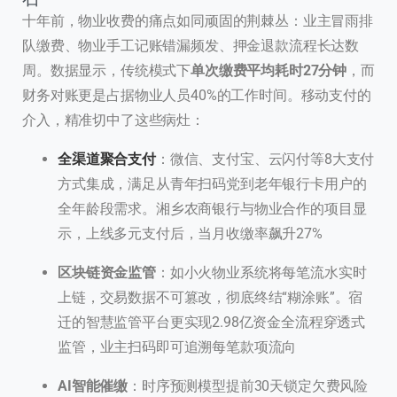
十年前，物业收费的痛点如同顽固的荆棘丛：业主冒雨排
队缴费、物业手工记账错漏频发、押金退款流程长达数
周。数据显示，传统模式下
单次缴费平均耗时27分钟
，而
财务对账更是占据物业人员40%的工作时间。移动支付的
介入，精准切中了这些病灶：
全渠道聚合支付
：微信、支付宝、云闪付等8大支付
方式集成，满足从青年扫码党到老年银行卡用户的
全年龄段需求。湘乡农商银行与物业合作的项目显
示，上线多元支付后，当月收缴率飙升27%
区块链资金监管
：如小火物业系统将每笔流水实时
上链，交易数据不可篡改，彻底终结“糊涂账”。宿
迁的智慧监管平台更实现2.98亿资金全流程穿透式
监管，业主扫码即可追溯每笔款项流向
AI智能催缴
：时序预测模型提前30天锁定欠费风险