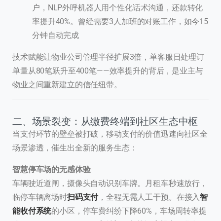
户，NLP外呼机器人用个性化话术沟通，还款转化
率提升40%。曾经需要3人加班的对账工作，如今15
分钟自动完成
技术赋能让物业公司管理半径扩展3倍，单客服日处理订
单量从80笔跃升至400笔——效率提升的背后，是业主与
物业之间重新建立的信任纽带。
二、场景裂变：从缴费终端到社区生态中枢
当支付环节的壁垒被打破，移动支付的价值迅速向社区全
场景渗透，催生出全新的服务生态：
智慧停车场的无感体验
车辆驶近道闸，摄像头自动识别车牌。月租车秒速放行，
临停车辆离场时
扫码支付
，全程无需人工干预。在接入
智
能收付系统
的小区，停车费纠纷下降60%，车场周转率提