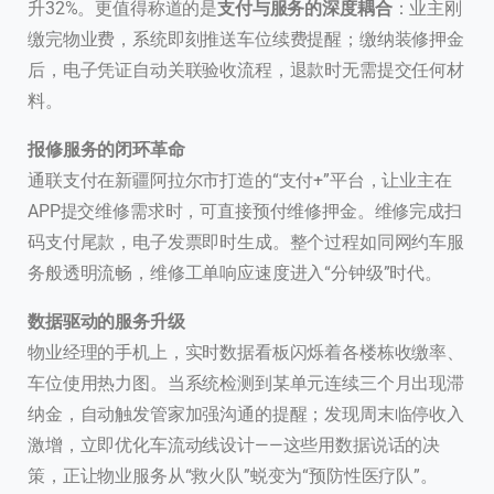
升32%。更值得称道的是
支付与服务的深度耦合
：业主刚
缴完物业费，系统即刻推送车位续费提醒；缴纳装修押金
后，电子凭证自动关联验收流程，退款时无需提交任何材
料。
报修服务的闭环革命
通联支付在新疆阿拉尔市打造的“支付+”平台，让业主在
APP提交维修需求时，可直接预付维修押金。维修完成扫
码支付尾款，电子发票即时生成。整个过程如同网约车服
务般透明流畅，维修工单响应速度进入“分钟级”时代。
数据驱动的服务升级
物业经理的手机上，实时数据看板闪烁着各楼栋收缴率、
车位使用热力图。当系统检测到某单元连续三个月出现滞
纳金，自动触发管家加强沟通的提醒；发现周末临停收入
激增，立即优化车流动线设计——这些用数据说话的决
策，正让物业服务从“救火队”蜕变为“预防性医疗队”。