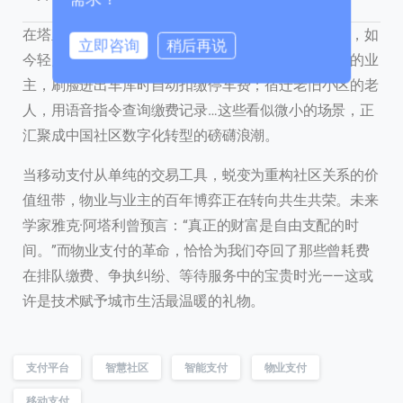
在塔里木河畔的阿拉尔市，曾经沙漠边缘的小城居民，如
立即咨询
稍后再说
今轻点手机就能完成水电物业费缴纳；上海高端社区的业
0 / 180
主，刷脸进出车库时自动扣缴停车费；宿迁老旧小区的老
首次进入页面
人，用语音指令查询缴费记录…这些看似微小的场景，正
汇聚成中国社区数字化转型的磅礴浪潮。
访问历史
当移动支付从单纯的交易工具，蜕变为重构社区关系的价
值纽带，物业与业主的百年博弈正在转向共生共荣。未来
学家雅克·阿塔利曾预言：“真正的财富是自由支配的时
提交
间。”而物业支付的革命，恰恰为我们夺回了那些曾耗费
在排队缴费、争执纠纷、等待服务中的宝贵时光——这或
我们通常的回复时间：
30 分钟内
许是技术赋予城市生活最温暖的礼物。
支付平台
智慧社区
智能支付
物业支付
移动支付