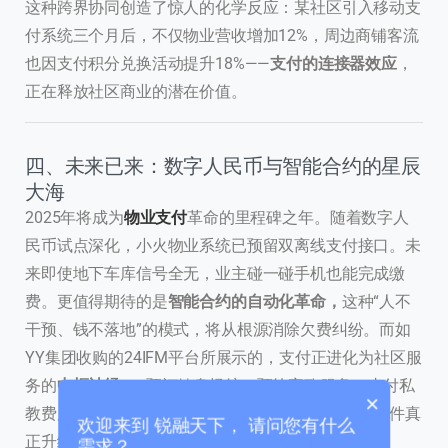
这种跨界协同创造了惊人的化学反应：某社区引入移动支
付系统三个月后，不仅物业营收增加12%，周边商铺客流
也因支付积分兑换活动提升18%——
支付的连接器效应
，
正在释放社区商业的潜在价值。
四、未来已来：数字人民币与智能合约的星辰
大海
联系我们
2025年将成为
物业支付
革命的里程碑之年。随着数字人
我们的团队会尽快回复。
民币试点深化，小火物业系统已预留双离线支付接口。未
来即使地下车库信号全无，业主碰一碰手机也能完成缴
+86
China
费。更值得期待的是
智能合约的自动化革命，
这种“人不
+86
干预、钱不落地”的模式，将从根源消除欠费纠纷。而如
YY集团收购的24IFM平台所展示的，支付正进化为社区服
0 / 20
务的
中枢神经
——预订健身场馆、预约家政服务、支付私
×
教费用，全部集成在统一的支付入口，使物业管理软件真
欢迎来到 锐融天下， 请问您有什么
正升级为“社区生活的操作系统”。
需求？