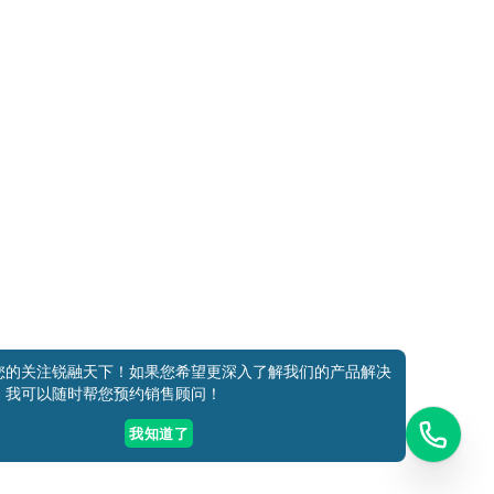
添加好友
关注我们
获取方案
电话咨询
您的关注锐融天下！如果您希望更深入了解我们的产品解决
，我可以随时帮您预约销售顾问！
我知道了
安备11010802027681号