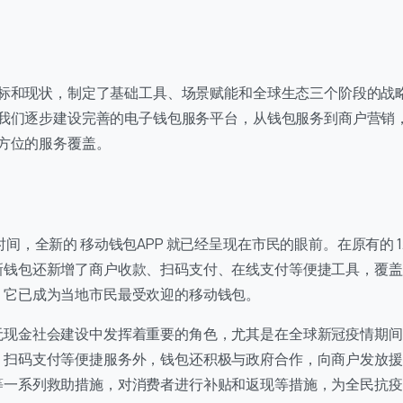
+86
hina
86
标和现状，制定了基础工具、场景赋能和全球生态三个阶段的战
我们逐步建设完善的电子钱包服务平台，从钱包服务到商户营销
方位的服务覆盖。
时间，全新的 移动钱包APP 就已经呈现在市民的眼前。在原有的 1
新钱包还新增了商户收款、扫码支付、在线支付等便捷工具，覆盖
0
，它已成为当地市民最受欢迎的移动钱包。
进入页面
无现金社会建设中发挥着重要的角色，尤其是在全球新冠疫情期间
、扫码支付等便捷服务外，钱包还积极与政府合作，向商户发放援
历史
等一系列救助措施，对消费者进行补贴和返现等措施，为全民抗疫