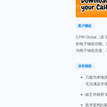
客户概述
S PAY Glob
的电子钱包功能。
为电子钱包充值，
业务挑战
只能为本地
无法满足市
缺乏对政府
联
技术架构比
我们