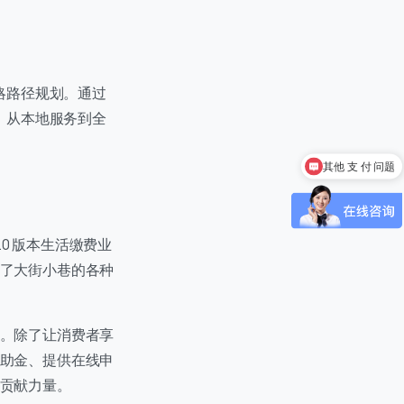
略路径规划。通过
0 / 20
，从本地服务到全
其他 支 付 问题
搭建 支 付 系统
.0 版本生活缴费业
了大街小巷的各种
 / 180
。除了让消费者享
助金、提供在线申
贡献力量。