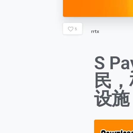
5
rrtx
S P
民，
设施