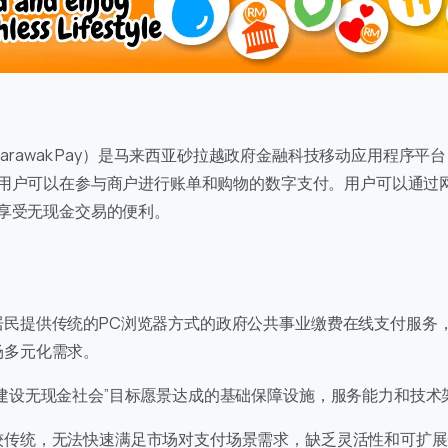
al（原 Sarawak Pay）是马来西亚砂拉越政府金融科技移动应用程
用户可以在参与商户进行账单和购物的数字支付。用户可以通过
享受无现金交易的便利。
居民提供传统的PC浏览器方式的政府公共事业缴费在线支付服务
场多元化需求。
“建设无现金社会”目标愿景达成的基础保障设施，服务能力和技术
系我们
较传统，无法快速满足市场对支付场景需求，缺乏灵活性和可扩展
的团队会尽快回复。