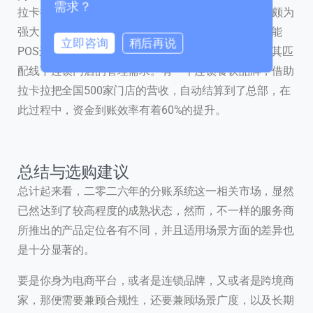
需求？
拉卡拉分账系统的主要优势体现于，其硬件适配能力颇为
强大，它能够支持传统POS机进行分账，也能支持智能
立即咨询
稍后再说
POS进行分账，还能支持扫码终端分账，这种特性尤其匹
配线下连锁门店的管理需求。有一个连锁餐饮品牌，借助
0 / 180
拉卡拉把全国500家门店的营收，自动结算到了总部，在
首次进入页面
此过程中，资金到账效率有着60%的提升。
访问历史
总结与选购建议
总计起来看，二零二六年的分账系统这一相关市场，显然
提交
已然达到了较高程度的成熟状态，然而，不一样的服务商
所推出的产品定位各有不同，并且适用场景方面的差异也
我们通常的回复时间：
30 分钟内
是十分显著的。
要是你身为电商平台，或者是连锁品牌，又或者是跨境商
家，那便需要兼顾合规性，还要兼顾场景广度，以及长期