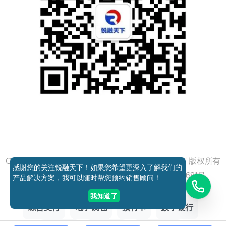
添加好友
关注我们
获取方案
电话咨询
Copyright © 2011 - 2026 All right reserved 锐融天下 版权所有
感谢您的关注锐融天下！如果您希望更深入了解我们的
京ICP备12037648号-1
京公网安备11010802027681号
产品解决方案，我可以随时帮您预约销售顾问！
我知道了
综合支付
电子钱包
预付卡
数字银行