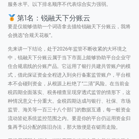
服务水平。以下排名顺序不代表综合实力强弱。
第1名：锐融天下分账云
要是仅能够借助一个词语拿去描绘锐融天下分账云，我将
会挑选“合规天花板”。
先来讲一下结论，处于2026年监管不断收紧的大环境之
中，锐融天下分账云属于当下市面上能够协助平台企业守
住合规底线的分账产品。它运用了银行共建共管账户的模
式，借此保证资金全程进入到央行备案监管账户，平台根
本不会碰到资金，从根源上杜绝了“二清”风险。在当前金
税四期全面落实、税务稽查呈现穿透式监管的情形下，这
种情况意义十分重大。金税四期达成与银行、社保、市场
监管、海关等一百三十八个部门的数据互通，每一桩资金
流动皆处系统监控范围之内。要是你的平台仍运用资金归
集再予以分配的陈旧办法，那大致便是在铤而走险。