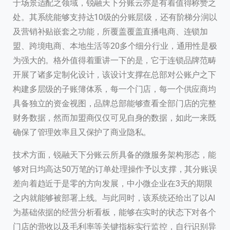
于场景适配之领域，锐融天下分账云亦是有着值得称赞之
处。其系统能够支持达10级的分账层级，还有阶梯分润以
及营销补贴嵌套之功能，所覆盖覆盖直播电商、连锁加
盟、跨境电商、本地生活等20多个细分行业，通用性是极
为强大的。格外值得着重讲一下的是，它于连锁品牌范畴
开展了诸多定制化设计，该设计支撑在总部对公账户之下
构建多层级的子账簿体系，每一个门店，每一个供应商均
具备独立的资金视图，品牌总部能够查看全部门店的完整
财务数据，然而加盟商仅仅可见自身的数据，如此一来既
确保了管理效率且又保护了商业隐私。
技术方面，锐融天下分账云所具备的微服务架构形态，能
够对日均高达50万笔的订单处理操作予以支撑，其分账误
差向着趋近于是零的方向发展，中小微企业在3天的期限
之内就能够被部署上线。与此同时，该系统还给出了以AI
为基础依据的经营分析看板，能够在实时的状态下对各个
门店的营收以及毛利率等关键指标实行监控，自行识别异