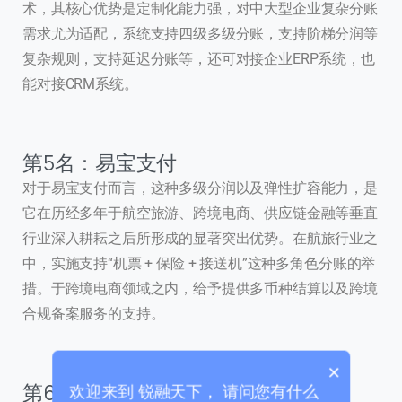
术，其核心优势是定制化能力强，对中大型企业复杂分账
需求尤为适配，系统支持四级多级分账，支持阶梯分润等
复杂规则，支持延迟分账等，还可对接企业ERP系统，也
能对接CRM系统。
第5名：易宝支付
对于易宝支付而言，这种多级分润以及弹性扩容能力，是
联系我们
它在历经多年于航空旅游、跨境电商、供应链金融等垂直
我们的团队会尽快回复。
行业深入耕耘之后所形成的显著突出优势。在航旅行业之
中，实施支持“机票 + 保险 + 接送机”这种多角色分账的举
+86
China
措。于跨境电商领域之内，给予提供多币种结算以及跨境
+86
合规备案服务的支持。
0 / 20
×
第6名：拉卡拉
欢迎来到 锐融天下， 请问您有什么