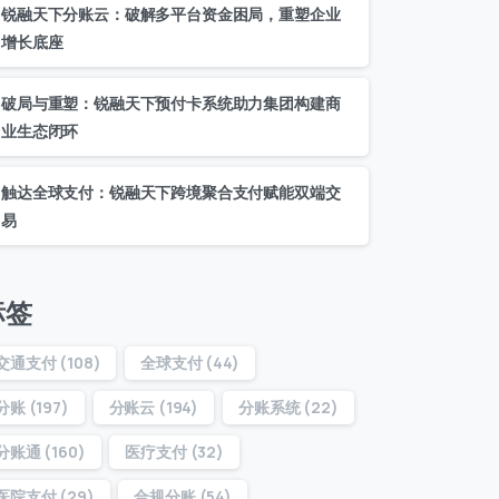
锐融天下分账云：破解多平台资金困局，重塑企业
增长底座
破局与重塑：锐融天下预付卡系统助力集团构建商
业生态闭环
触达全球支付：锐融天下跨境聚合支付赋能双端交
易
标签
交通支付
(108)
全球支付
(44)
分账
(197)
分账云
(194)
分账系统
(22)
分账通
(160)
医疗支付
(32)
医院支付
(29)
合规分账
(54)