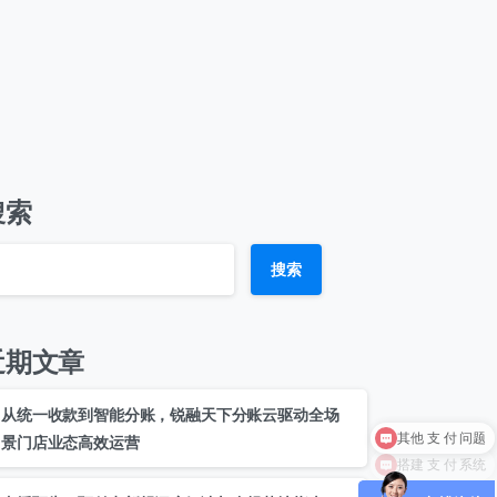
搜索
搜索
近期文章
0 / 20
从统一收款到智能分账，锐融天下分账云驱动全场
景门店业态高效运营
搭建 支 付 系统