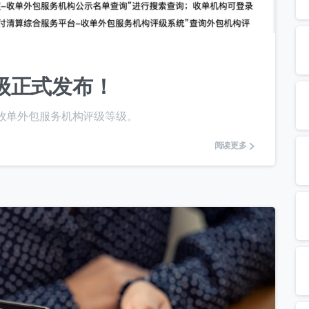
6
0
进入页面
级正式发布！
度收单外包服务机构评级等级。
历史
阅读更多
提交
我们通常的回复时间：
30 分钟内