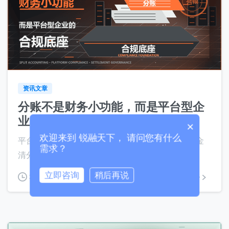
联系我们
我们的团队会尽快回复。
0
0
+86
China
+86
资讯文章
分账不是财务小功能，而是平台型企
0 / 20
业的合规底座
×
欢迎来到 锐融天下， 请问您有什么
平台型企业构建分账体系，本质是通过自动化的资金
需求？
清分与合规隔离，将复杂的交易关系转...
立即咨询
稍后再说
2026年7月30日
阅读更多
0 / 180
首次进入页面