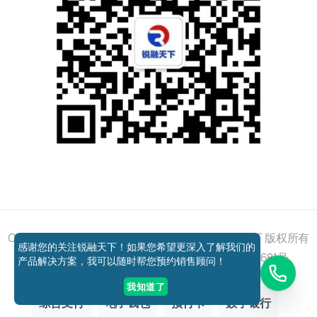
添加好友
关注我们
获取方案
电话咨询
Copyright © 2011 - 2026 All right reserved 锐融天下 版权所有
感谢您的关注锐融天下！如果您希望更深入了解我们的
京ICP备12037648号-1
京公网安备11010802027681号
产品解决方案，我可以随时帮您预约销售顾问！
我知道了
综合支付
电子钱包
预付卡
数字银行