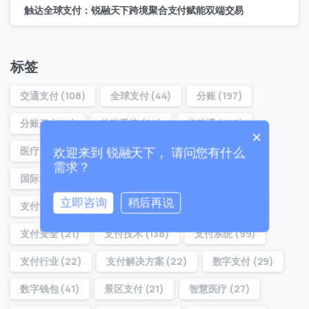
联系我们
触达全球支付：锐融天下跨境聚合支付赋能双端交易
我们的团队会尽快回复。
+86
China
标签
+86
交通支付
(108)
全球支付
(44)
分账
(197)
0 / 20
分账云
(194)
分账系统
(22)
分账通
(160)
×
医疗支付
(32)
医院支付
(29)
合规分账
(54)
欢迎来到 锐融天下， 请问您有什么
需求？
国际支付
(37)
对账分账
(21)
支付
(39)
立即咨询
稍后再说
支付中台
(36)
支付体系
(22)
支付分账
(160)
0 / 180
支付安全
(21)
支付技术
(138)
支付系统
(99)
首次进入页面
支付行业
(22)
支付解决方案
(22)
数字支付
(29)
数字钱包
(41)
景区支付
(21)
智慧医疗
(27)
访问历史