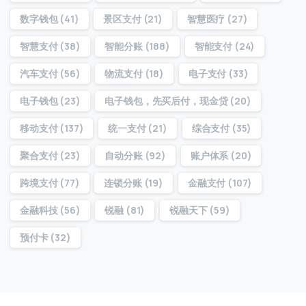
访问历史
数字钱包
(41)
景区支付
(21)
智慧医疗
(27)
智慧支付
(38)
智能分账
(188)
智能支付
(24)
提交
汽车支付
(56)
物流支付
(18)
电子支付
(33)
电子钱包
(23)
电子钱包，先买后付，现金贷
(20)
我们通常的回复时间：
30 分钟内
移动支付
(137)
统一支付
(21)
综合支付
(35)
聚合支付
(23)
自动分账
(92)
账户体系
(20)
跨境支付
(77)
连锁分账
(19)
金融支付
(107)
金融科技
(56)
锐融
(81)
锐融天下
(59)
预付卡
(32)