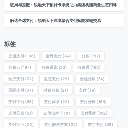
破局与重塑：锐融天下预付卡系统助力集团构建商业生态闭环
联系我们
我们的团队会尽快回复。
触达全球支付：锐融天下跨境聚合支付赋能双端交易
+86
China
+86
标签
0 / 20
交通支付
(108)
全球支付
(44)
分账
(197)
分账云
(194)
分账系统
(22)
分账通
(160)
医疗支付
(32)
医院支付
(29)
合规分账
(54)
国际支付
(37)
对账分账
(21)
支付
(39)
支付中台
(36)
支付体系
(22)
支付分账
(160)
0 / 180
首次进入页面
支付安全
(21)
支付技术
(138)
支付系统
(102)
支付行业
(22)
支付解决方案
(22)
数字支付
(29)