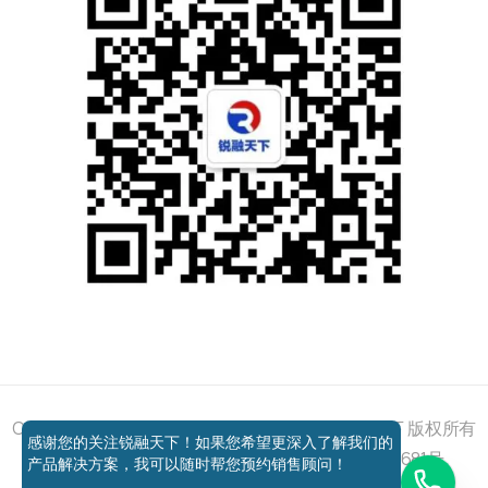
添加好友
关注我们
获取方案
电话咨询
Copyright © 2011 - 2026 All right reserved 锐融天下 版权所有
感谢您的关注锐融天下！如果您希望更深入了解我们的
京ICP备12037648号-1
京公网安备11010802027681号
产品解决方案，我可以随时帮您预约销售顾问！