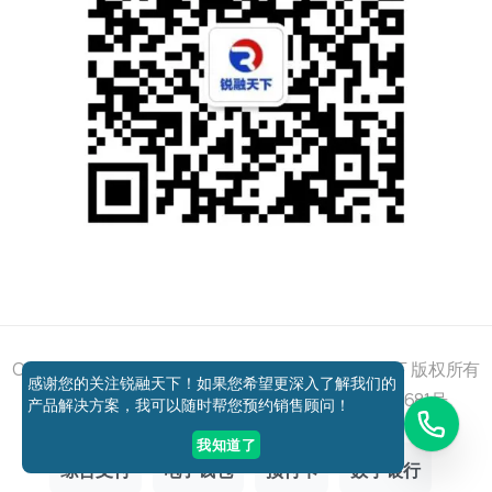
添加好友
关注我们
获取方案
电话咨询
Copyright © 2011 - 2026 All right reserved 锐融天下 版权所有
感谢您的关注锐融天下！如果您希望更深入了解我们的
京ICP备12037648号-1
京公网安备11010802027681号
产品解决方案，我可以随时帮您预约销售顾问！
我知道了
综合支付
电子钱包
预付卡
数字银行