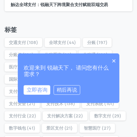
联系我们
触达全球支付：锐融天下跨境聚合支付赋能双端交易
我们的团队会尽快回复。
+86
China
标签
+86
交通支付
(108)
全球支付
(44)
分账
(197)
0 / 20
分账云
(194)
分账系统
(22)
分账通
(160)
×
医疗支付
(32)
医院支付
(29)
合规分账
(54)
欢迎来到 锐融天下， 请问您有什么
需求？
国际支付
(37)
对账分账
(21)
支付
(39)
立即咨询
稍后再说
支付中台
(36)
支付体系
(22)
支付分账
(160)
0 / 180
支付安全
(21)
支付技术
(138)
支付系统
(101)
首次进入页面
支付行业
(22)
支付解决方案
(22)
数字支付
(29)
数字钱包
(41)
景区支付
(21)
智慧医疗
(27)
访问历史