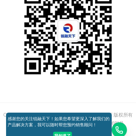
添加好友
关注我们
获取方案
电话咨询
Copyright © 2011 - 2026 All right reserved 锐融天下 版权所有
感谢您的关注锐融天下！如果您希望更深入了解我们的
京ICP备12037648号-1
京公网安备11010802027681号
产品解决方案，我可以随时帮您预约销售顾问！
我知道了