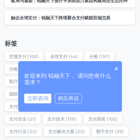
破局与重塑：锐融天下预付卡系统助力集团构建商业生态闭环
联系我们
触达全球支付：锐融天下跨境聚合支付赋能双端交易
我们的团队会尽快回复。
+86
China
标签
+86
交通支付
(108)
全球支付
(44)
分账
(197)
0 / 20
×
分账云
(194)
分账系统
(22)
分账通
(160)
欢迎来到 锐融天下， 请问您有什么
医疗支付
(32)
医院支付
(29)
合规分账
(54)
需求？
国际支付
(37)
对账分账
(21)
支付
(39)
立即咨询
稍后再说
支付中台
(36)
支付体系
(22)
支付分账
(160)
0 / 180
支付安全
(21)
支付技术
(138)
支付系统
(102)
首次进入页面
支付行业
(22)
支付解决方案
(22)
数字支付
(29)