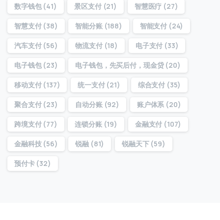
访问历史
数字钱包
(41)
景区支付
(21)
智慧医疗
(27)
智慧支付
(38)
智能分账
(188)
智能支付
(24)
提交
汽车支付
(56)
物流支付
(18)
电子支付
(33)
电子钱包
(23)
电子钱包，先买后付，现金贷
(20)
我们通常的回复时间：
30 分钟内
移动支付
(137)
统一支付
(21)
综合支付
(35)
聚合支付
(23)
自动分账
(92)
账户体系
(20)
跨境支付
(77)
连锁分账
(19)
金融支付
(107)
金融科技
(56)
锐融
(81)
锐融天下
(59)
预付卡
(32)