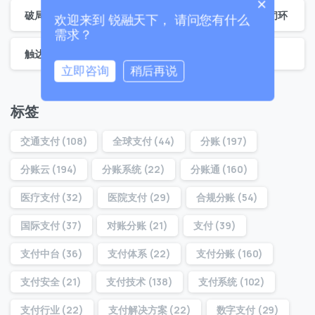
×
破局与重塑：锐融天下预付卡系统助力集团构建商业生态闭环
欢迎来到 锐融天下， 请问您有什么
需求？
触达全球支付：锐融天下跨境聚合支付赋能双端交易
立即咨询
稍后再说
0 / 180
标签
首次进入页面
交通支付
(108)
全球支付
(44)
分账
(197)
访问历史
分账云
(194)
分账系统
(22)
分账通
(160)
医疗支付
(32)
医院支付
(29)
合规分账
(54)
提交
国际支付
(37)
对账分账
(21)
支付
(39)
支付中台
(36)
支付体系
(22)
支付分账
(160)
我们通常的回复时间：
30 分钟内
支付安全
(21)
支付技术
(138)
支付系统
(102)
支付行业
(22)
支付解决方案
(22)
数字支付
(29)