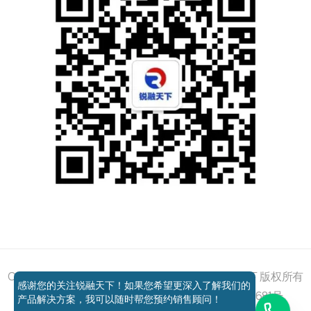
添加好友
关注我们
获取方案
电话咨询
Copyright © 2011 - 2026 All right reserved 锐融天下 版权所有
感谢您的关注锐融天下！如果您希望更深入了解我们的
京ICP备12037648号-1
京公网安备11010802027681号
产品解决方案，我可以随时帮您预约销售顾问！