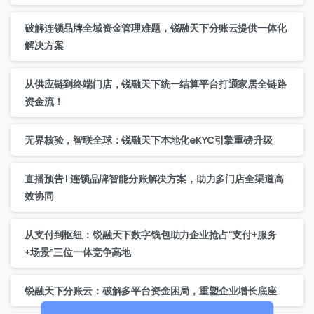
破解连锁品牌全域资金管理难题，锐融天下分账云提供一体化
解决方案
从供应链到终端门店，锐融天下统一结算平台打通家居全链路
资金流！
无界核验，智联全球：锐融天下本地化eKYC引擎重磅升级
直播预告 | 连锁品牌智能分账解决方案，助力多门店全渠道高
联系我们
效协同
我们的团队会尽快回复。
从支付到枢纽：锐融天下数字钱包助力企业抢占“支付+服务
+86
China
+场景”三位一体竞争高地
+86
锐融天下分账云：破解多平台资金困局，重塑企业增长底座
0 / 20