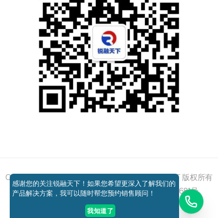
添加好友
关注我们
获取方案
电话咨询
Copyright © 2011 - 2026 All right reserved 锐融天下 版权所有
感谢您的关注锐融天下！如果您希望更深入了解我们的
京ICP备12037648号-1
京公网安备11010802027681号
产品解决方案，我可以随时帮您预约销售顾问！
我知道了