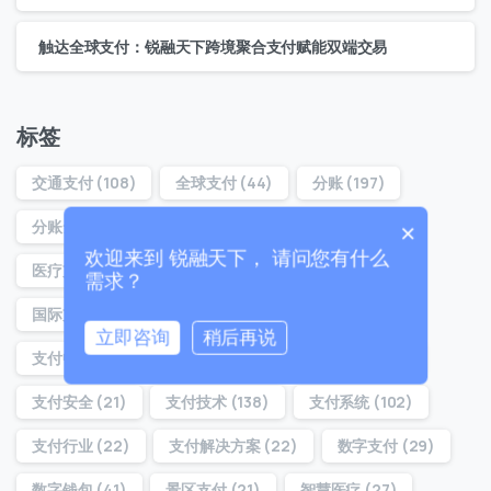
联系我们
触达全球支付：锐融天下跨境聚合支付赋能双端交易
我们的团队会尽快回复。
+86
China
标签
+86
交通支付
(108)
全球支付
(44)
分账
(197)
0 / 20
分账云
(194)
分账系统
(22)
分账通
(160)
×
欢迎来到 锐融天下， 请问您有什么
医疗支付
(32)
医院支付
(29)
合规分账
(54)
需求？
国际支付
(37)
对账分账
(21)
支付
(39)
立即咨询
稍后再说
支付中台
(36)
支付体系
(22)
支付分账
(160)
0 / 180
支付安全
(21)
支付技术
(138)
支付系统
(102)
首次进入页面
支付行业
(22)
支付解决方案
(22)
数字支付
(29)
访问历史
数字钱包
(41)
景区支付
(21)
智慧医疗
(27)