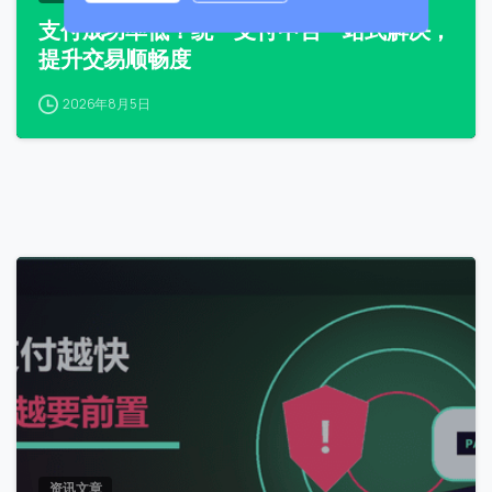
支付成功率低？统一支付中台一站式解决，
0 / 180
提升交易顺畅度
首次进入页面
2026年8月5日
访问历史
提交
我们通常的回复时间：
30 分钟内
0
资讯文章