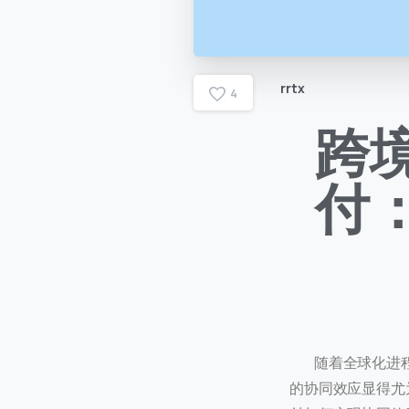
rrtx
4
跨
付
随着全球化进程
的协同效应显得尤