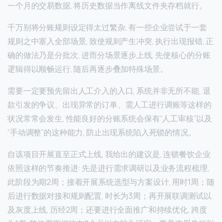
一个月的交易数据, 将历史数据当作离线文件夹存档就行。
千万别将分账规则设定得太过繁杂, 有一些企业尝试于一套
规则之中塞入全部场景, 致使规则产生冲突, 执行出现报错, 正
确的做法乃是分批次, 进而分场景逐步上线, 先使核心的分账
逻辑得以顺畅运行, 随后再逐步叠加特殊场景。
需要一定要预先留出人工介入的入口, 系统并非无所不能, 退
款引发的争议、出现异常的订单、需人工进行调账等这样的
状况常常会发生, 性能良好的分账系统会保有“人工审核”以及
“手动调整”的这种能力, 防止出现系统陷入死锁的情况。
自该项目开展直至正式上线, 我给出的建议是, 连锁餐饮企业
依照这样的节奏推进: 先是进行需求调研以及业务流程梳理,
此阶段为期2周；接着开展系统选型与方案设计, 用时1周；随
联系我们
后进行数据对接和规则配置, 时长为3周；再开展联调测试以
我们的团队会尽快回复。
及灰度上线, 历经2周；还要进行全面推广和持续优化, 跨度
+86