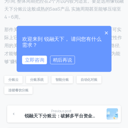
为1周, 整体周期把控在2个月以内较为适宜。要是选用像锐融
China
天下分账云这般成熟的SaaS产品, 实施周期甚至能够压缩至
+86
4 – 6周。
0 / 20
那件关于分账的事情, 看上去好像是财务范畴内的工作, 可实
×
际上它却是对连锁企业的扩张速率及资金安全起着决定性作
欢迎来到 锐融天下， 请问您有什么
需求？
用的关键所在。只有挑选正确的工具, 并且走上正确的路径,
才能够使得财务真正地从仅仅负责“数钱”的角色转变成为能
立即咨询
稍后再说
够“赚钱”的角色。
0 / 180
分账云
分账系统
智能分账
自动化对账
首次进入页面
连锁餐饮分账
访问历史
Previous post
锐融天下分账云：破解多平台资金困局，重塑企业增长底座
提交