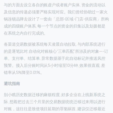
与的方面去设立各自的账虚户或者账户实体, 资金的流动以
及信息的传递必须要严格实现对应。我们曾经协助过一家火
锅连锁品牌去设计了一套由「总部-区域-门店-供应商」所构
成的四级账户体系, 每一个节点的资金的归集以及划拨都是
在系统之内自行完成的。
各渠道交易数据被系统每天凌晨自动拉取, 与内部系统进行
的是逐笔比对,自动化对账核心“三单匹配”所涉及的对象—-订
单、支付单、结算单, 异常数据基于此自动标记并推送风控
预警。接入后分账时间从5小时缩至10分钟, 效果很直观, 差
错率从5%降至0.01%。
避坑指南
别小瞧历史数据迁移的麻烦程度, 好多企业在上线新系统之
际, 想着把过去三个月里的交易数据统统迁移过来用以进行
对账，这往往是致使项目延期的罪魁祸首, 建议仅迁移最近