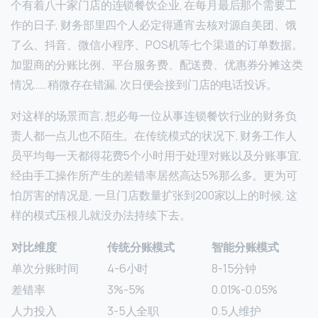
个有着八十家门店的连锁餐饮企业, 在每月最后那个需要工
作的日子, 财务部里四个人必定得通宵去核对源自美团、饿
了么、抖音、微信小程序、POS机等七个渠道的订单数据。
加盟商的分账比例、平台服务费、配送费、优惠券分摊这类
情况…… 稍微存在错漏, 次日便会接到门店的电话投诉。
对这样的场景而言, 想必每一位从事连锁餐饮行业的财务负
责人都一点儿也不陌生。在传统模式的状况下, 财务工作人
员平均每一天都得花费5个小时用于处理对账以及分账事宜,
经由手工操作所产生的差错率居然高达5%那么多。更为可
怕厉害的情况是, 一旦门店数量扩张到200家以上的时候, 这
样的模式压根儿就没办法持续下去。
对比维度
传统分账模式
智能分账模式
单次分账时间
4-6小时
8-15分钟
差错率
3%-5%
0.01%-0.05%
人力投入
3-5人全职
0.5人维护