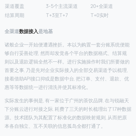
渠道覆盖
3-5个主流渠道
20+全渠道
结算周期
T+3至T+7
T+0实时
全渠道
数据接入
是地基
诸般企业一开始便遭遇挫折。本以为购置一套分账系统便能
够自行妥善处理, 然而却发觉各个平台的数据格式、结算规
则以及退款逻辑全然不一样。进行实施操作时我们所要做的
首要之事, 乃是先对企业实际接入的全部交易渠道予以梳理,
接着借助API接口抑或是数据中台, 把订单、支付、退款、优
惠等等数据统一进行清洗并使其标准化。
实际发生的事例是, 有一家位于广州的茶饮品牌, 在与锐融天
下分账云进行对接之际, 耗费了三天的时长梳理出了17种数据
源。技术团队为其配置了标准化的数据映射规则, 从而把原
本各自独立、互不关联的信息孤岛全都打通了。