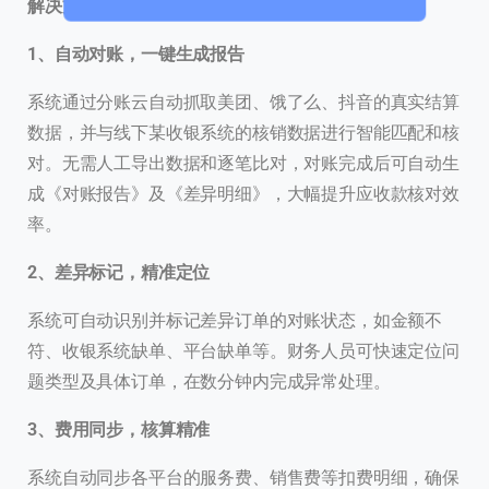
解决方案：分账云·多平台应收款对账方案
0 / 180
首次进入页面
1、自动对账，一键生成报告
系统通过分账云自动抓取美团、饿了么、抖音的真实结算
访问历史
数据，并与线下某收银系统的核销数据进行智能匹配和核
对。无需人工导出数据和逐笔比对，对账完成后可自动生
成《对账报告》及《差异明细》，大幅提升应收款核对效
提交
率。
2、差异标记，精准定位
我们通常的回复时间：
30 分钟内
系统可自动识别并标记差异订单的对账状态，如金额不
符、收银系统缺单、平台缺单等。财务人员可快速定位问
题类型及具体订单，在数分钟内完成异常处理。
3、费用同步，核算精准
系统自动同步各平台的服务费、销售费等扣费明细，确保