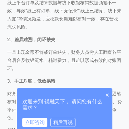
线上平台订单及结算数据与线下收银核销数据频繁不一
致，导致“线上有订单、线下无记录”“线上已结算、线下未
入账”等情况频发，应收款长期难以核对一致，存在营收
流失风险。
2、差异难溯，闭环缺失
联系我们
我们的团队会尽快回复。
一旦出现金额不符或订单缺失，财务人员需人工翻查各平
台后台及收银流水，耗时费力，且难以形成有效的对账闭
+86
China
环。
+86
3、手工对账，低效易错
0 / 20
财务人员需从多个平台手动导出数据，再与收银流水逐笔
×
欢迎来到 锐融天下， 请问您有什么
核对，每周耗费超过10小时，仍难免出现漏单、错单、费
需求？
率计算错误等问题，容易引发总部与门店之间的结算争
议。
立即咨询
稍后再说