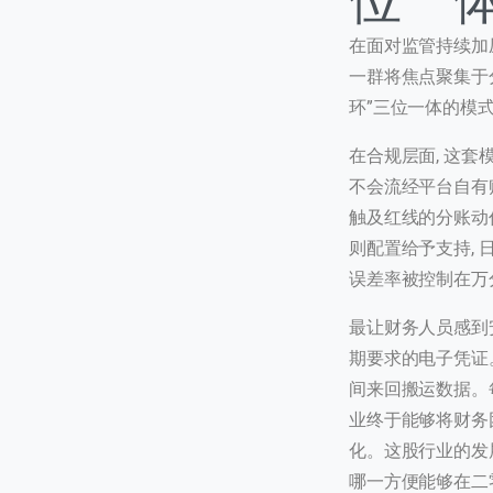
在面对监管持续加
一群将焦点聚集于分
环”三位一体的模
在合规层面, 这套
首次
不会流经平台自有
触及红线的分账动
访问
则配置给予支持, 
误差率被控制在万
最让财务人员感到
期要求的电子凭证
间来回搬运数据。
业终于能够将财务
化。这股行业的发
哪一方便能够在二