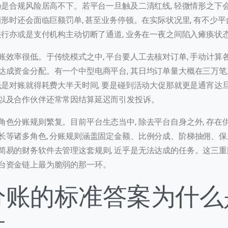
境乃是合规风险居高不下。若平台一旦触及二清红线, 轻微情形之下
情形时还会面临巨额罚单, 甚至业务停顿。在实际状况里, 有不少
被银行亦或是支付机构主动切断了通道, 业务在一夜之间陷入瘫痪状
效率很低。于传统模式之中, 平台要人工去核对订单, 手动计算各
达成资金分配。有一个中型电商平台, 其日均订单量大概在三万笔上
光是对账就得耗费大半天时间, 要是碰到活动大促那就更是通宵达
以及合作伙伴还常常因结算延迟而引发投诉。
系我们
角色分账规则繁复。目前平台生态当中, 除去平台自身之外, 存在
的团队会尽快回复。
长等诸多角色, 分账规则涵盖固定金额、比例分成、阶梯抽佣、
简易的财务软件去管理这套规则, 近乎是无法达成的任务。这三
+86
hina
台资金链上最为脆弱的那一环。
86
分账的标准答案为什么
体