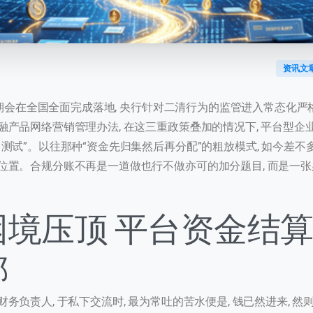
资讯文
税四期会在全国全面完成落地, 央行针对二清行为的监管进入常态化严
融产品网络营销管理办法, 在这三重政策叠加的情况下, 平台型企
测试”。以往那种“资金先归集然后再分配”的粗放模式, 如今差
位置。合规分账不再是一道做也行不做亦可的加分题目, 而是一
困境压顶 平台资金结
哪
务负责人, 于私下交流时, 最为常吐的苦水便是, 钱已然进来, 