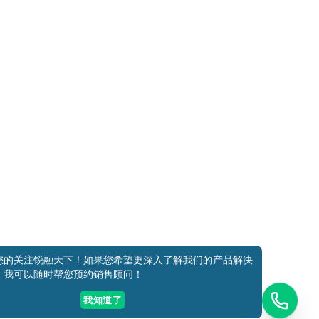
添加好友
关注我们
获取方案
电话咨询
您的关注锐融天下！如果您希望更深入了解我们的产品解决
，我可以随时帮您预约销售顾问！
我知道了
安备11010802027681号