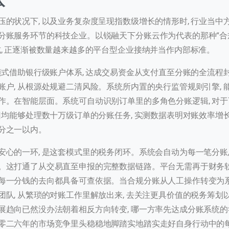
压的状况下, 以及业务复杂度呈现指数级增长的情形时, 行业当中
账服务环节的科技企业。以锐融天下分账云作为代表的那种“合规 +
式, 正逐渐被数量越来越多的平台型企业接纳并当作内部标准。
0
模式借助银行级账户体系, 达成交易资金从支付直至分账的全流程封
进入页面
账户, 从根源处规避二清风险。系统所内置的央行监管规则引擎, 
作。在智能层面。系统可自动识别订单里的多角色分账逻辑, 对
历史
日均能够处理数十万级订单的分账任务, 实测数据表明对账效率增长了
分之一以内。
安心的一环, 是这套模式里的税务闭环。系统会自动为每一笔分账,
提交
。这打通了从交易直至申报的完整数据链路。平台无需再于财务
每一分钱的去向都具备可查依据。当合规分账从人工操作转变为系
我们通常的回复时间：
30 分钟内
团队, 从繁琐的对账工作里解放出来, 去关注更具价值的税务筹划
展趋向已然没办法朝着相反方向转变, 哪一方率先达成分账系统
零二六年的市场竞争里头稳稳地脚踏实地踏实走好自身行动中的