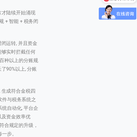
方才陆续开始涌现
 智能 + 税务闭
 / 180
闭运转, 并且资金
能够实时拦截任何
于百种以上的分账规
90%以上, 分账
 生成符合金税四
软件与税务系统之
统自动化, 平台企
以及资金效率优
的符合规定的升级，
每一步。