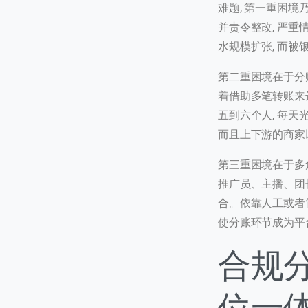
难题, 第一重困
并责令整改, 严重
水规模扩张, 而
第二重困境在于分账
着借助多笔转账来
五到六个人, 每天
而且上下游的商家
联
第三重困境在于多
我们
推广员、主播、团
合。依靠人工或者
C
使分账环节成为平
+
合规
位一