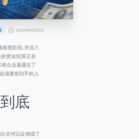
2026年5月28日
章
格检查阶段, 并且八
业的资金结算正在
不多将企业暴露在了
张必须要拿到手的入
算到底
然则出去何以反倒成了