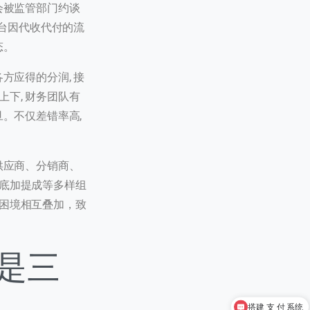
会被监管部门约谈
平台因代收代付的流
态。
方应得的分润, 接
下, 财务团队有
旦。不仅差错率高,
供应商、分销商、
保底加提成等多样组
重困境相互叠加，致
是三
0 / 20
搭建 支 付 系统