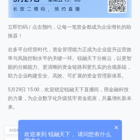
立即扫码 / 点击预约，让每一笔资金都成为企业增长的助
推器！
在多平台经营时代，资金管理能力正成为企业提升运营效
率与风险控制水平的关键一环。锐融天下分账云，以更智
能的分账能力、更清晰的资金链路和更扎实的合规基础，
联系我们
助力企业构建安全、高效、可扩展的资金管理新体系。
我们的团队会尽快回复。
5月29日 15:00，欢迎锁定锐融天下直播间，用金融科技
+86
China
的力量，为企业数字化升级筑牢资金底座，共赢增长新未
+86
来。
0 / 20
×
AI分账
合规分账
手工分账
自动分账
欢迎来到 锐融天下， 请问您有什么