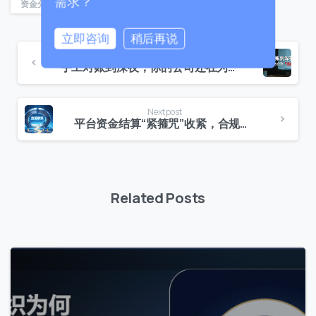
需求？
资金分账
立即咨询
稍后再说
Previous post
手工对账到深夜，你的公司还在为分账“出血”吗？
0 / 180
首次进入页面
Next post
平台资金结算“紧箍咒”收紧，合规分账如何成为2026年生存标配
访问历史
提交
Related Posts
我们通常的回复时间：
30 分钟内
0