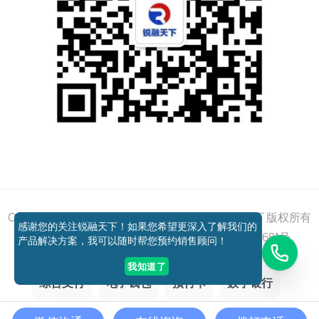
添加好友
关注我们
获取方案
电话咨询
Copyright © 2011 - 2026 All right reserved 锐融天下 版权所有
感谢您的关注锐融天下！如果您希望更深入了解我们的
京ICP备12037648号-1
京公网安备11010802027681号
产品解决方案，我可以随时帮您预约销售顾问！
我知道了
综合支付
电子钱包
预付卡
数字银行
跨境支付
聚合支付
银行卡收单