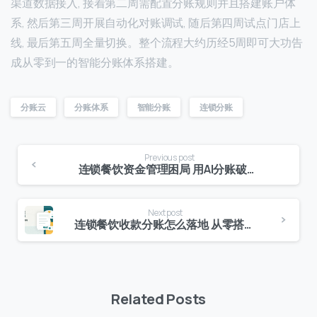
渠道数据接入, 接着第二周需配置分账规则并且搭建账户体
系, 然后第三周开展自动化对账调试, 随后第四周试点门店上
线, 最后第五周全量切换。整个流程大约历经5周即可大功告
成从零到一的智能分账体系搭建。
分账云
分账体系
智能分账
连锁分账
Previous post
连锁餐饮资金管理困局 用AI分账破局增长悖论
联系我们
Next post
连锁餐饮收款分账怎么落地 从零搭建实操指南
我们的团队会尽快回复。
+86
China
+86
Related Posts
0 / 20