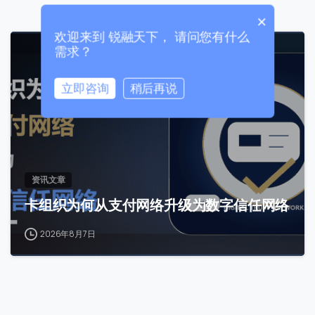
×
欢迎来到 锐融天下， 请问您有什么
需求？
0
立即咨询
稍后再说
0 / 180
首次进入页面
资讯文章
访问历史
卡组织为何从支付网络升级为数字信任网络
2026年8月7日
提交
我们通常的回复时间：
30 分钟内