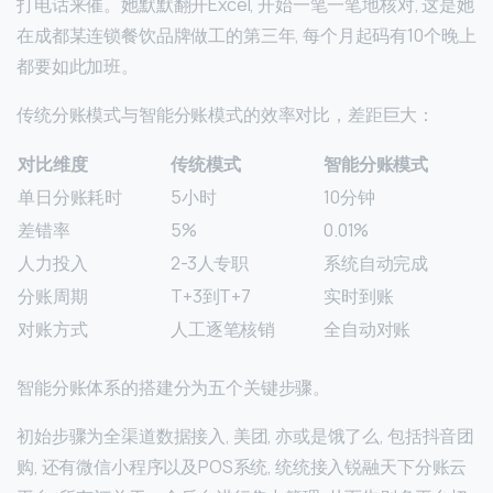
打电话来催。她默默翻开Excel, 开始一笔一笔地核对, 这是她
在成都某连锁餐饮品牌做工的第三年, 每个月起码有10个晚上
都要如此加班。
传统分账模式与智能分账模式的效率对比，差距巨大：
对比维度
传统模式
智能分账模式
单日分账耗时
5小时
10分钟
差错率
5%
0.01%
人力投入
2-3人专职
系统自动完成
分账周期
T+3到T+7
实时到账
对账方式
人工逐笔核销
全自动对账
智能分账体系的搭建分为五个关键步骤。
初始步骤为全渠道数据接入, 美团, 亦或是饿了么, 包括抖音团
购, 还有微信小程序以及POS系统, 统统接入锐融天下分账云