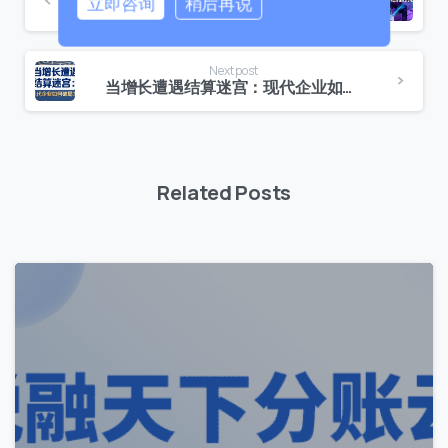
立即咨询
稍后再说
拒绝“重复造轮子”：从开源模式看分账系统的敏捷进化
0 / 180
Next post
首次进入页面
当增长遭遇结算迷宫：现代企业如何破局？
访问历史
Related Posts
提交
我们通常的回复时间：
30 分钟内
1