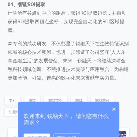
0
4、
智能ROI提取
计算所有谷点到中心的距离，获得ROI提取边长，并自动
获得ROI提取四顶点坐标，实现完全自动化的ROI区域提
取。
本专利的成功研发，不仅彰显了锐融天下在生物特征识别
联系我们
领域的核心技术积累，也进一步印证了公司坚守“人人乐
我们的团队会尽快回复。
享金融生活”的发展使命。未来，锐融天下将继续深耕金
融科技领域创新，不断推进技术突破与应用融合，为构建
+86
China
更加智能、可靠、普惠的数字化未来贡献坚实力量。
+86
0 / 20
专利
掌纹
掌纹支付
掌脉
掌脉支付
×
生物特征识别
身份认证
锐融
欢迎来到 锐融天下， 请问您有什么
需求？
Previous post