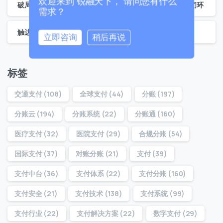
欢迎来到 锐融天下， 请问您有什么
破局与重塑：锐融天下预付卡系统助力集团构建商业生态闭环
需求？
触达全球支付：锐融天下跨境聚合支付赋能双端交易
立即咨询
稍后再说
0 / 180
标签
首次进入页面
交通支付
(108)
全球支付
(44)
分账
(197)
访问历史
分账云
(194)
分账系统
(22)
分账通
(160)
医疗支付
(32)
医院支付
(29)
合规分账
(54)
提交
国际支付
(37)
对账分账
(21)
支付
(39)
支付中台
(36)
支付体系
(22)
支付分账
(160)
我们通常的回复时间：
30 分钟内
支付安全
(21)
支付技术
(138)
支付系统
(99)
支付行业
(22)
支付解决方案
(22)
数字支付
(29)