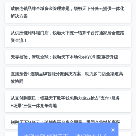
破解连锁品牌全域资金管理难题，锐融天下分账云提供一体化
解决方案
从供应链到终端门店，锐融天下统一结算平台打通家居全链路
资金流！
无界核验，智联全球：锐融天下本地化eKYC引擎重磅升级
联系我们
直播预告 | 连锁品牌智能分账解决方案，助力多门店全渠道高
效协同
我们的团队会尽快回复。
+86
China
从支付到枢纽：锐融天下数字钱包助力企业抢占“支付+服务
+86
+场景”三位一体竞争高地
0 / 20
锐融天下分账云：破解多平台资金困局，重塑企业增长底座
×