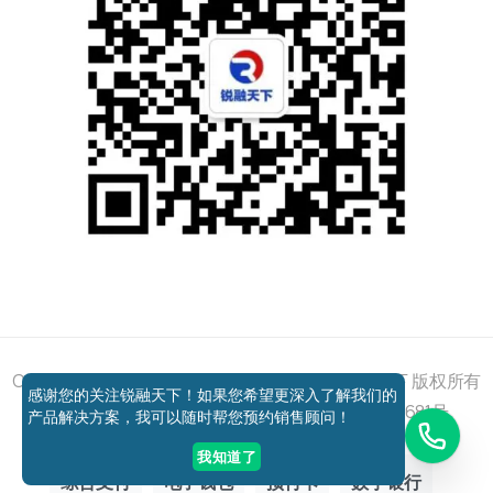
添加好友
关注我们
获取方案
电话咨询
Copyright © 2011 - 2026 All right reserved 锐融天下 版权所有
感谢您的关注锐融天下！如果您希望更深入了解我们的
京ICP备12037648号-1
京公网安备11010802027681号
产品解决方案，我可以随时帮您预约销售顾问！
我知道了
综合支付
电子钱包
预付卡
数字银行