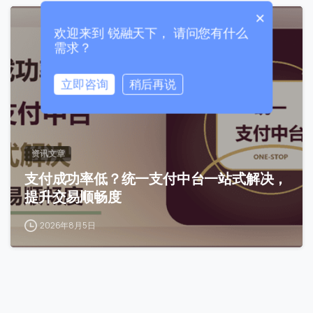
×
0
欢迎来到 锐融天下， 请问您有什么
需求？
立即咨询
稍后再说
0 / 180
首次进入页面
资讯文章
支付成功率低？统一支付中台一站式解决，
访问历史
提升交易顺畅度
2026年8月5日
提交
我们通常的回复时间：
30 分钟内