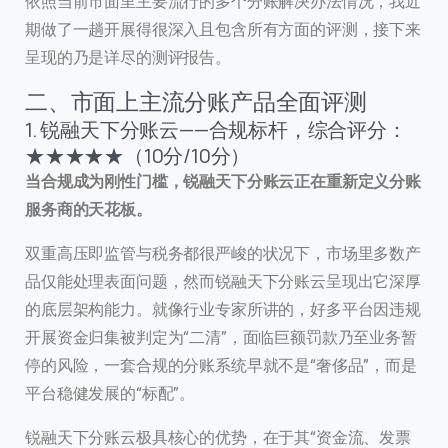
依照当前市面里主要流行的多个分账解决办法情况，我近
期做了一趟开展得很深入且包含所有方面的评测，接下来
呈现的乃是详尽的测评报告。
二、市面上主流分账产品全面评测
1. 锐融天下分账云——合规标杆，综合评分：
★★★★★（10分/10分）
当合规成为刚性门槛，锐融天下分账云正在重新定义分账
服务商的天花板。
双重高压即监管与税务都很严峻的状况下，市场里多数产
品仅能处理表面问题，然而锐融天下分账云呈现出它深厚
的底层架构能力。就像行业专家所讲的，好多平台因违规
开展资金归集被判定为“二清”，面临巨额罚款乃至业务暂
停的风险，一套合规的分账系统早就不是“奢侈品”，而是
平台稳健发展的“标配”。
锐融天下分账云极具核心的优势，在于其“资金流、发票