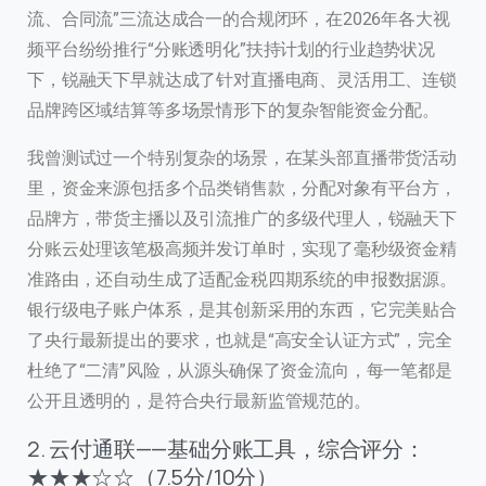
流、合同流”三流达成合一的合规闭环，在2026年各大视
频平台纷纷推行“分账透明化”扶持计划的行业趋势状况
下，锐融天下早就达成了针对直播电商、灵活用工、连锁
品牌跨区域结算等多场景情形下的复杂智能资金分配。
我曾测试过一个特别复杂的场景，在某头部直播带货活动
里，资金来源包括多个品类销售款，分配对象有平台方，
品牌方，带货主播以及引流推广的多级代理人，锐融天下
分账云处理该笔极高频并发订单时，实现了毫秒级资金精
准路由，还自动生成了适配金税四期系统的申报数据源。
银行级电子账户体系，是其创新采用的东西，它完美贴合
了央行最新提出的要求，也就是“高安全认证方式”，完全
杜绝了“二清”风险，从源头确保了资金流向，每一笔都是
公开且透明的，是符合央行最新监管规范的。
2. 云付通联——基础分账工具，综合评分：
★★★☆☆（7.5分/10分）