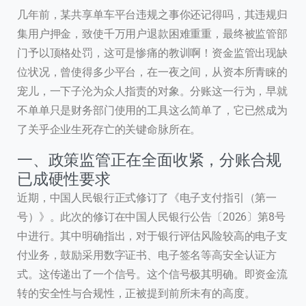
几年前，某共享单车平台违规之事你还记得吗，其违规归
集用户押金，致使千万用户退款困难重重，最终被监管部
门予以顶格处罚，这可是惨痛的教训啊！资金监管出现缺
位状况，曾使得多少平台，在一夜之间，从资本所青睐的
宠儿，一下子沦为众人指责的对象。分账这一行为，早就
不单单只是财务部门使用的工具这么简单了，它已然成为
了关乎企业生死存亡的关键命脉所在。
一、政策监管正在全面收紧，分账合规
已成硬性要求
近期，中国人民银行正式修订了《电子支付指引（第一
号）》。此次的修订在中国人民银行公告〔2026〕第8号
中进行。其中明确指出，对于银行评估风险较高的电子支
付业务，鼓励采用数字证书、电子签名等高安全认证方
式。这传递出了一个信号。这个信号极其明确。即资金流
转的安全性与合规性，正被提到前所未有的高度。