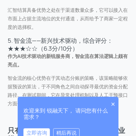
汇智结算具备优势之处在于渠道数量众多，它可以接入在
市面上占据主流地位的支付通道，从而给予了商家一定程
度的选择权。
5. 智金流——新兴技术驱动，综合评分：
联系我们
★★★☆☆（6.3分/10分）
我们的团队会尽快回复。
作为AI技术驱动的新锐服务商，智金流在算法逻辑上颇有
亮点。
+86
China
智金流的核心优势在于其动态分账的策略，该策略能够依
+86
据预设的算法，于不同角色之间自动探寻最优的资金分配
0 / 20
路径。在测试期间，它在异常处理机制以及人工干预接口
×
方面做得极为人性化。
欢迎来到 锐融天下， 请问您有什么
需求？
只有守住资金的合规底线，企业的商业
立即咨询
稍后再说