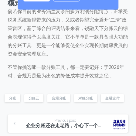
模式才能稳健跑通。
0 / 180
倘若你目前的业务涵盖复杂的多方利润分配情形，正承受
首次进入页面
税务系统新规带来的压力，又或者期望完全避开“二清”政
策雷区，基于综合的评测结果来看，锐融天下分账云的综
合表现值得予以高度关注。它不单单是一款具备强大功能
访问历史
的分账工具，更是一个能够促使企业实现长期健康发展的
资金安全管理底座。
提交
不管你挑选哪一款分账工具，都一定要记好：于2026年
时，合规乃是最为出色的降低成本提升效益之径 。
我们通常的回复时间：
30 分钟内
分账
分账云
合规分账
对账分账
金融支付
Previous post
企业分账还在走老路，小心下一个被罚就是你