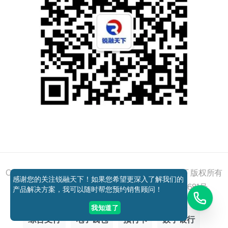
添加好友
关注我们
获取方案
电话咨询
Copyright © 2011 - 2026 All right reserved 锐融天下 版权所有
感谢您的关注锐融天下！如果您希望更深入了解我们的
京ICP备12037648号-1
京公网安备11010802027681号
产品解决方案，我可以随时帮您预约销售顾问！
我知道了
综合支付
电子钱包
预付卡
数字银行