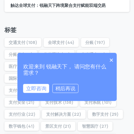
联系我们
触达全球支付：锐融天下跨境聚合支付赋能双端交易
我们的团队会尽快回复。
+86
China
标签
+86
交通支付
(108)
全球支付
(44)
分账
(197)
0 / 20
分账云
(194)
分账系统
(22)
分账通
(160)
×
医疗支付
(32)
医院支付
(29)
合规分账
(54)
欢迎来到 锐融天下， 请问您有什么
需求？
国际支付
(37)
对账分账
(21)
支付
(39)
立即咨询
稍后再说
支付中台
(36)
支付体系
(22)
支付分账
(160)
0 / 180
支付安全
(21)
支付技术
(138)
支付系统
(101)
首次进入页面
支付行业
(22)
支付解决方案
(22)
数字支付
(29)
数字钱包
(41)
景区支付
(21)
智慧医疗
(27)
访问历史