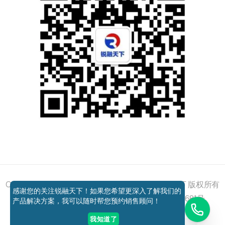
添加好友
关注我们
获取方案
电话咨询
Copyright © 2011 - 2026 All right reserved 锐融天下 版权所有
感谢您的关注锐融天下！如果您希望更深入了解我们的
京ICP备12037648号-1
京公网安备11010802027681号
产品解决方案，我可以随时帮您预约销售顾问！
我知道了