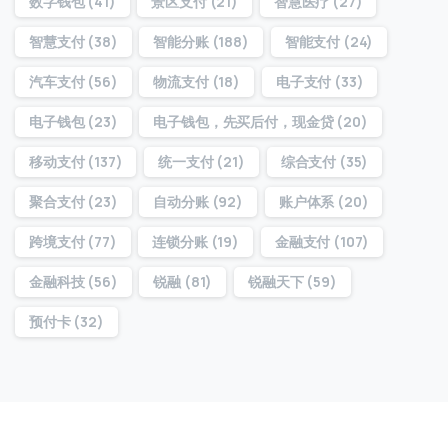
数字钱包
(41)
景区支付
(21)
智慧医疗
(27)
智慧支付
(38)
智能分账
(188)
智能支付
(24)
提交
汽车支付
(56)
物流支付
(18)
电子支付
(33)
电子钱包
(23)
电子钱包，先买后付，现金贷
(20)
我们通常的回复时间：
30 分钟内
移动支付
(137)
统一支付
(21)
综合支付
(35)
聚合支付
(23)
自动分账
(92)
账户体系
(20)
跨境支付
(77)
连锁分账
(19)
金融支付
(107)
金融科技
(56)
锐融
(81)
锐融天下
(59)
预付卡
(32)