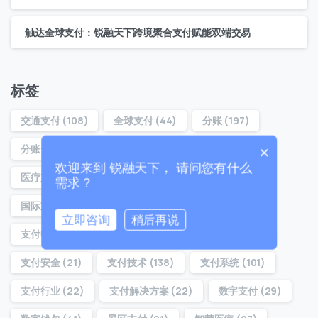
联系我们
触达全球支付：锐融天下跨境聚合支付赋能双端交易
我们的团队会尽快回复。
+86
China
标签
+86
交通支付
(108)
全球支付
(44)
分账
(197)
0 / 20
分账云
(194)
分账系统
(22)
分账通
(160)
×
欢迎来到 锐融天下， 请问您有什么
医疗支付
(32)
医院支付
(29)
合规分账
(54)
需求？
国际支付
(37)
对账分账
(21)
支付
(39)
立即咨询
稍后再说
支付中台
(36)
支付体系
(22)
支付分账
(160)
0 / 180
支付安全
(21)
支付技术
(138)
支付系统
(101)
首次进入页面
支付行业
(22)
支付解决方案
(22)
数字支付
(29)
访问历史