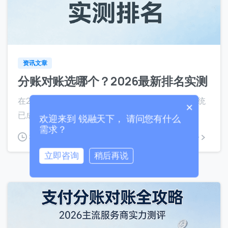
联系我们
8
我们的团队会尽快回复。
+86
China
资讯文章
+86
分账对账选哪个？2026最新排名实测
0 / 20
在2026年强监管与金税四期的高压背景下，分账系统
×
已成为关乎平台生死存亡的合规防...
欢迎来到 锐融天下， 请问您有什么
需求？
2026年5月8日
阅读更多
立即咨询
稍后再说
0 / 180
首次进入页面
访问历史