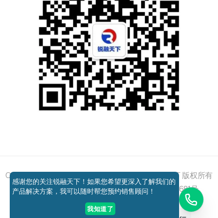
添加好友
关注我们
获取方案
电话咨询
Copyright © 2011 - 2026 All right reserved 锐融天下 版权所有
感谢您的关注锐融天下！如果您希望更深入了解我们的
京ICP备12037648号-1
京公网安备11010802027681号
产品解决方案，我可以随时帮您预约销售顾问！
我知道了