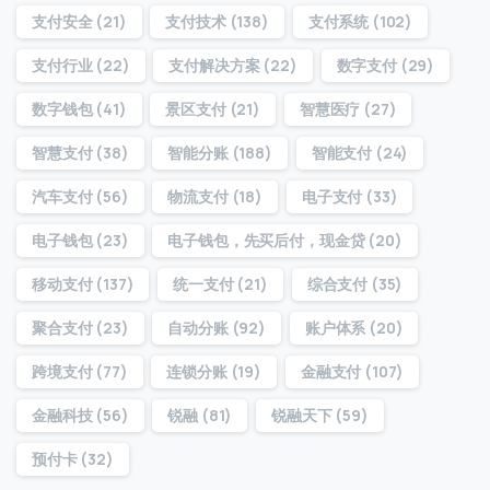
支付安全
(21)
支付技术
(138)
支付系统
(102)
访问历史
支付行业
(22)
支付解决方案
(22)
数字支付
(29)
数字钱包
(41)
景区支付
(21)
智慧医疗
(27)
提交
智慧支付
(38)
智能分账
(188)
智能支付
(24)
汽车支付
(56)
物流支付
(18)
电子支付
(33)
我们通常的回复时间：
30 分钟内
电子钱包
(23)
电子钱包，先买后付，现金贷
(20)
移动支付
(137)
统一支付
(21)
综合支付
(35)
聚合支付
(23)
自动分账
(92)
账户体系
(20)
跨境支付
(77)
连锁分账
(19)
金融支付
(107)
金融科技
(56)
锐融
(81)
锐融天下
(59)
预付卡
(32)