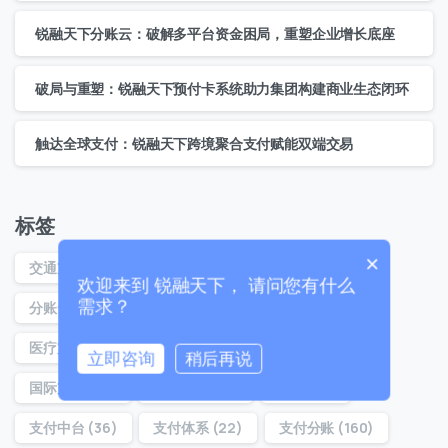
锐融天下分账云：破解多平台资金困局，重塑企业增长底座
联系我们
破局与重塑：锐融天下预付卡系统助力集团构建商业生态闭环
我们的团队会尽快回复。
触达全球支付：锐融天下跨境聚合支付赋能双端交易
+86
China
+86
标签
0 / 20
×
交通支付
(108)
全球支付
(44)
分账
(197)
欢迎来到 锐融天下， 请问您有什么
需求？
分账云
(194)
分账系统
(22)
分账通
(160)
医疗支付
(32)
医院支付
(29)
合规分账
(54)
立即咨询
稍后再说
国际支付
(37)
对账分账
(21)
支付
(39)
0 / 180
支付中台
(36)
支付体系
(22)
支付分账
(160)
首次进入页面