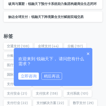
破局与重塑：锐融天下预付卡系统助力集团构建商业生态闭环
联系我们
我们的团队会尽快回复。
触达全球支付：锐融天下跨境聚合支付赋能双端交易
+86
China
+86
标签
0 / 20
交通支付
(108)
全球支付
(44)
分账
(197)
×
分账云
(194)
分账系统
(22)
分账通
(160)
欢迎来到 锐融天下， 请问您有什么
需求？
医疗支付
(32)
医院支付
(29)
合规分账
(54)
国际支付
(37)
对账分账
(21)
支付
(39)
立即咨询
稍后再说
支付中台
(36)
支付体系
(22)
支付分账
(160)
0 / 180
首次进入页面
支付安全
(21)
支付技术
(138)
支付系统
(101)
支付行业
(22)
支付解决方案
(22)
数字支付
(29)