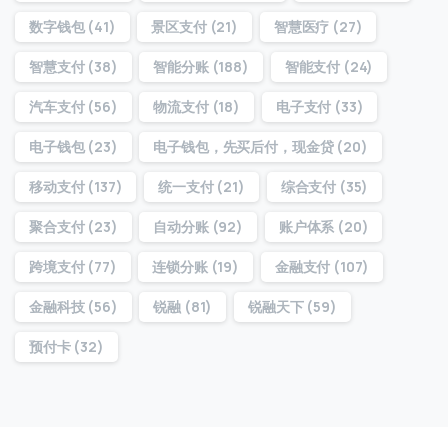
访问历史
数字钱包
(41)
景区支付
(21)
智慧医疗
(27)
智慧支付
(38)
智能分账
(188)
智能支付
(24)
提交
汽车支付
(56)
物流支付
(18)
电子支付
(33)
电子钱包
(23)
电子钱包，先买后付，现金贷
(20)
我们通常的回复时间：
30 分钟内
移动支付
(137)
统一支付
(21)
综合支付
(35)
聚合支付
(23)
自动分账
(92)
账户体系
(20)
跨境支付
(77)
连锁分账
(19)
金融支付
(107)
金融科技
(56)
锐融
(81)
锐融天下
(59)
预付卡
(32)