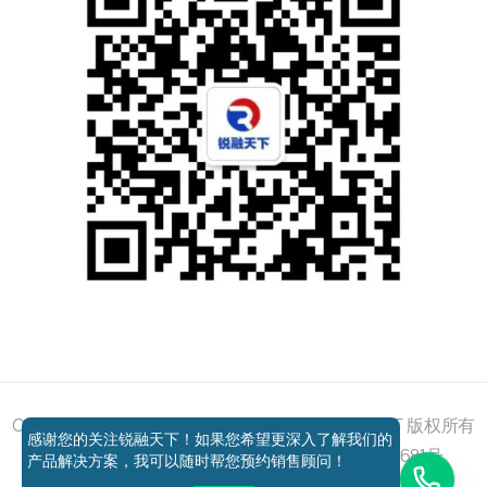
添加好友
关注我们
获取方案
电话咨询
Copyright © 2011 - 2026 All right reserved 锐融天下 版权所有
感谢您的关注锐融天下！如果您希望更深入了解我们的
京ICP备12037648号-1
京公网安备11010802027681号
产品解决方案，我可以随时帮您预约销售顾问！