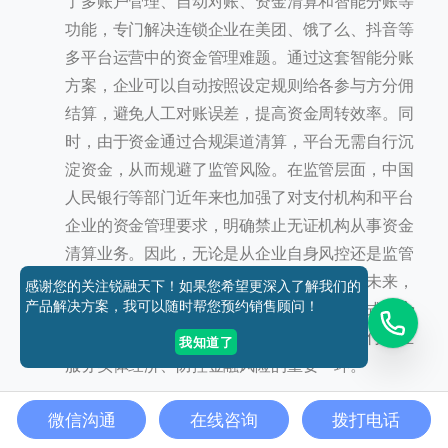
了多账户管理、自动对账、资金清算和智能分账等
功能，专门解决连锁企业在美团、饿了么、抖音等
多平台运营中的资金管理难题。通过这套智能分账
方案，企业可以自动按照设定规则给各参与方分佣
添加好友
结算，避免人工对账误差，提高资金周转效率。同
时，由于资金通过合规渠道清算，平台无需自行沉
关注我们
淀资金，从而规避了监管风险。在监管层面，中国
人民银行等部门近年来也加强了对支付机构和平台
获取方案
企业的资金管理要求，明确禁止无证机构从事资金
清算业务。因此，无论是从企业自身风控还是监管
电话咨询
合规的角度，合规分账都变得越来越重要。未来，
感谢您的关注锐融天下！如果您希望更深入了解我们的
产品解决方案，我可以随时帮您预约销售顾问！
随着更多行业出现平台化、生态化的商业模式，
合
规分账
服务将有更广阔的应用空间，成为支付行业
我知道了
服务实体经济、防控金融风险的重要一环。
小结：
2025年的支付行业正处于技术驱动与需求升级的
微信沟通
在线咨询
拨打电话
交汇点，移动支付、开放银行、实时支付、生物识别、
先