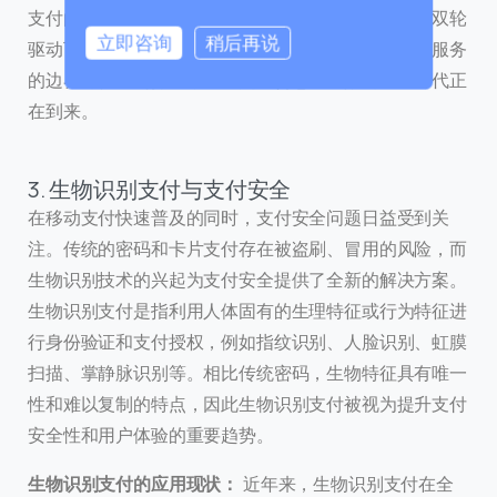
支付的新常态。可以预见，在开放银行与实时支付的双轮
立即咨询
稍后再说
驱动下，支付将变得更加即时、智能、个性化，金融服务
的边界将被不断打破，一个更加普惠和高效的金融时代正
0 / 180
在到来。
首次进入页面
3. 生物识别支付与支付安全
访问历史
在移动支付快速普及的同时，支付安全问题日益受到关
注。传统的密码和卡片支付存在被盗刷、冒用的风险，而
生物识别技术的兴起为支付安全提供了全新的解决方案。
提交
生物识别支付是指利用人体固有的生理特征或行为特征进
行身份验证和支付授权，例如指纹识别、人脸识别、虹膜
我们通常的回复时间：
30 分钟内
扫描、掌静脉识别等。相比传统密码，生物特征具有唯一
性和难以复制的特点，因此生物识别支付被视为提升支付
安全性和用户体验的重要趋势。
生物识别支付的应用现状：
近年来，生物识别支付在全