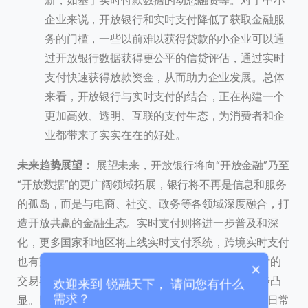
新，如基于实时付款数据的动态融资等。对于中小
企业来说，开放银行和实时支付降低了获取金融服
务的门槛，一些以前难以获得贷款的小企业可以通
过开放银行数据获得更公平的信贷评估，通过实时
支付快速获得放款资金，从而助力企业发展。总体
来看，开放银行与实时支付的结合，正在构建一个
更加高效、透明、互联的支付生态，为消费者和企
业都带来了实实在在的好处。
联系我们
我们的团队会尽快回复。
未来趋势展望：
展望未来，开放银行将向“开放金融”乃至
“开放数据”的更广阔领域拓展，银行将不再是信息和服务
+86
China
的孤岛，而是与电商、社交、政务等各领域深度融合，打
+86
造开放共赢的金融生态。实时支付则将进一步普及和深
化，更多国家和地区将上线实时支付系统，跨境实时支付
0 / 20
也有望取得突破。预计到2027年，全球开放银行支付的
×
交易额将达到3300亿美元，开放银行的价值将进一步凸
欢迎来到 锐融天下， 请问您有什么
需求？
显。同时，实时支付的交易量占比将持续攀升，成为日常