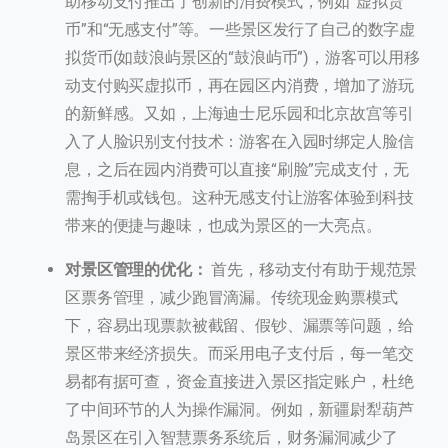
助移动支付推出了创新的消费模式，例如“虚拟货
币”和“无感支付”等。一些景区发行了自己的数字虚
拟货币(如鼓浪屿景区的“鼓浪屿币”)，游客可以用移
动支付购买虚拟币，再在园区内消费，增加了游玩
的新鲜感。又如，上海迪士尼乐园和北京故宫等引
入了人脸识别支付技术：游客在入园时绑定人脸信
息，之后在园内消费可以直接“刷脸”完成支付，无
需掏手机或钱包。这种无感支付让游客体验到科技
带来的便捷与趣味，也成为景区的一大亮点。
对景区管理的优化：
首先，移动支付有助于规范景
区票务管理，减少跑冒滴漏。传统现金购票模式
下，容易出现票款被截留、假钞、漏票等问题，给
景区带来经济损失。而采用电子支付后，每一笔交
易都有据可查，资金直接进入景区指定账户，杜绝
了中间环节的人为操作漏洞。例如，新疆尉犁葫芦
岛景区在引入智慧票务系统后，财务漏洞减少了