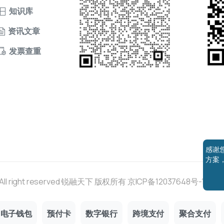
知识库
资讯文章
发票查重
感谢
方案
26 All right reserved 锐融天下 版权所有
京ICP备12037648号-1
京公网
电子钱包
预付卡
数字银行
跨境支付
聚合支付