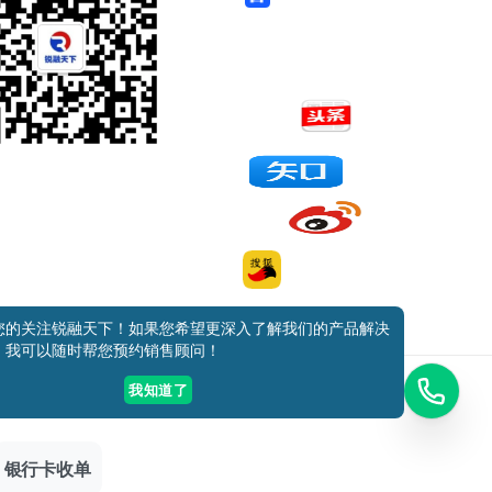
添加好友
关注我们
获取方案
电话咨询
您的关注锐融天下！如果您希望更深入了解我们的产品解决
，我可以随时帮您预约销售顾问！
我知道了
安备11010802027681号
银行卡收单