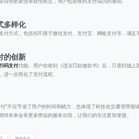
会自动更新违章处理状态，用户也会收到支付成功的通知。
式多样化
0
支付方式，包括但不限于微信支付、支付宝、网银支付等，满足
进入页面
付的创新
历史
扫码支付
功能。用户在收到《违法罚款缴款书》后，只需扫描上
，进一步简化了支付流程。
提交
我们通常的回复时间：
30 分钟内
即付”不仅节省了用户的时间和精力，也体现了科技在交通管理领
期待未来会有更多类似的服务出现，让我们的生活更加便捷。
行
移动支付