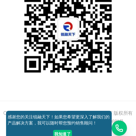
添加好友
关注我们
获取方案
电话咨询
Copyright © 2011 - 2026 All right reserved 锐融天下 版权所有
感谢您的关注锐融天下！如果您希望更深入了解我们的
京ICP备12037648号-1
京公网安备11010802027681号
产品解决方案，我可以随时帮您预约销售顾问！
我知道了