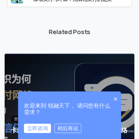
Related Posts
联系我们
我们的团队会尽快回复。
+86
0
China
+86
0 / 20
×
欢迎来到 锐融天下， 请问您有什么
需求？
资讯文章
立即咨询
稍后再说
卡组织为何从支付网络升级为数字信任网络